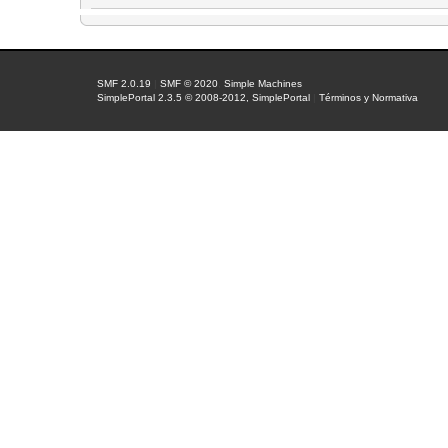
SMF 2.0.19
|
SMF © 2020
,
Simple Machines
SimplePortal 2.3.5 © 2008-2012, SimplePortal
|
Términos y Normativa