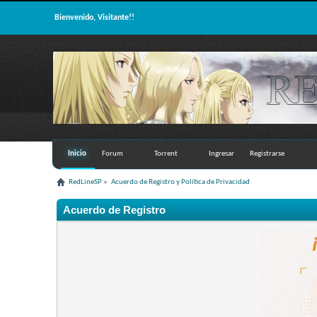
Bienvenido, Visitante!!
Inicio
Forum
Torrent
Ingresar
Registrarse
RedLineSP
»
Acuerdo de Registro y Política de Privacidad
Acuerdo de Registro