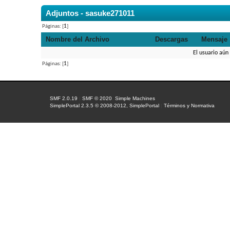
Adjuntos - sasuke271011
Páginas: [
1
]
Nombre del Archivo
Descargas
Mensaje
El usuario aún
Páginas: [
1
]
SMF 2.0.19
|
SMF © 2020
,
Simple Machines
SimplePortal 2.3.5 © 2008-2012, SimplePortal
|
Términos y Normativa