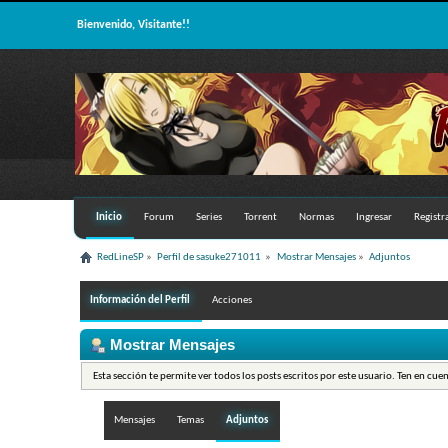
Bienvenido, Visitante!!
Inicio
Forum
Series
Torrent
Normas
Ingresar
Registr
RedLineSP
»
Perfil de sasuke271011 
»
Mostrar Mensajes
»
Adjuntos
Información del Perfil
Acciones
Mostrar Mensajes
Esta sección te permite ver todos los posts escritos por este usuario. Ten en cue
Mensajes
Temas
Adjuntos