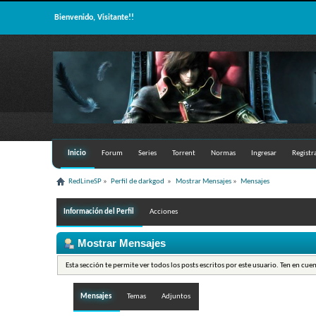
Bienvenido, Visitante!!
Inicio
Forum
Series
Torrent
Normas
Ingresar
Registr
RedLineSP
»
Perfil de darkgod 
»
Mostrar Mensajes
»
Mensajes
Información del Perfil
Acciones
Mostrar Mensajes
Esta sección te permite ver todos los posts escritos por este usuario. Ten en cue
Mensajes
Temas
Adjuntos