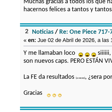
Muchas gracias a todos los que 
hacernos felices a tantos y tanto
2
Noticias
/
Re: One Piece 717-
«
en:
Jue 02 de Abril de 2026, a las 
Y me llamaban loco
siiiii
son nuevos caps. PERO ESTÁN VI
La FE da resultados
, ¿sera 
(a veces)
Gracias