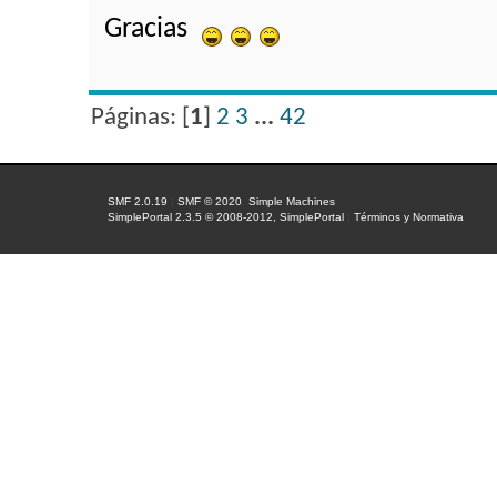
Gracias
Páginas: [
1
]
2
3
...
42
SMF 2.0.19
|
SMF © 2020
,
Simple Machines
SimplePortal 2.3.5 © 2008-2012, SimplePortal
|
Términos y Normativa