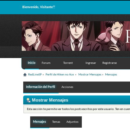
Bienvenido, Visitante!!
Inicio
Forum
Torrent
Ingresar
Registrarse
RedLineSP
»
Perfil de Hiken no Ace 
»
Mostrar Mensajes
»
Mensajes
Información del Perfil
Acciones
Mostrar Mensajes
Esta sección te permite ver todos los posts escritos por este usuario. Ten en cue
Mensajes
Temas
Adjuntos