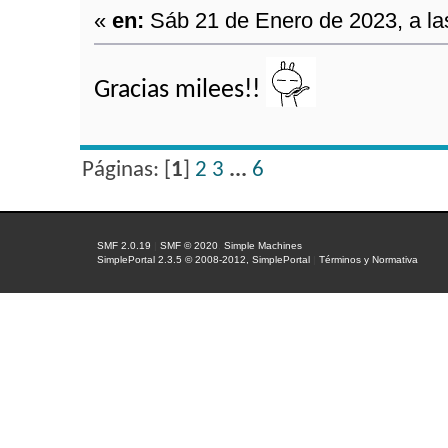
«
en:
Sáb 21 de Enero de 2023, a la
Gracias milees!!
Páginas: [
1
]
2
3
...
6
SMF 2.0.19
|
SMF © 2020
,
Simple Machines
SimplePortal 2.3.5 © 2008-2012, SimplePortal
|
Términos y Normativa