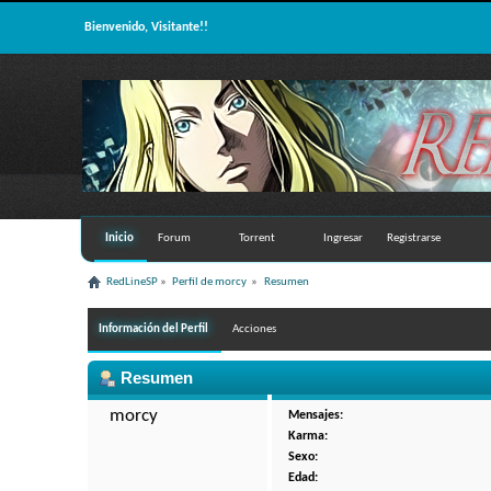
Bienvenido, Visitante!!
Inicio
Forum
Torrent
Ingresar
Registrarse
RedLineSP
»
Perfil de morcy 
»
Resumen
Información del Perfil
Acciones
Resumen
morcy 
Mensajes:
Karma:
Sexo:
Edad: