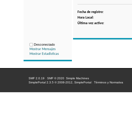
Fecha de registro:
Hora Local:
Última vez activo:
Desconectado
Mostrar Mensajes
Mostrar Estadísticas
SMF 2.0.19
|
SMF © 2020
,
Simple Machines
SimplePortal 2.3.5 © 2008-2012, SimplePortal
|
Términos y Normativa