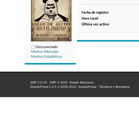
Fecha de registro:
Hora Local:
Última vez activo:
Desconectado
Mostrar Mensajes
Mostrar Estadísticas
SMF 2.0.19
|
SMF © 2020
,
Simple Machines
SimplePortal 2.3.5 © 2008-2012, SimplePortal
|
Términos y Normativa