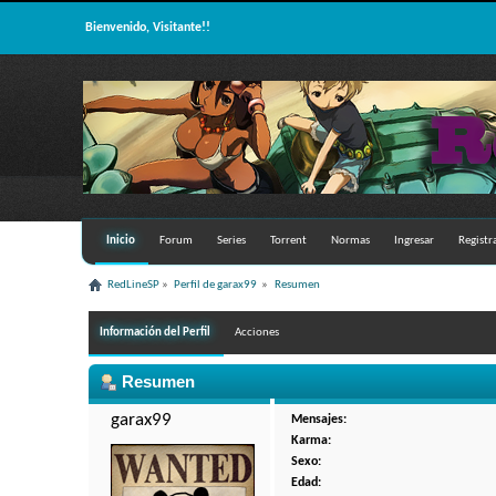
Bienvenido, Visitante!!
Inicio
Forum
Series
Torrent
Normas
Ingresar
Registr
RedLineSP
»
Perfil de garax99 
»
Resumen
Información del Perfil
Acciones
Resumen
garax99 
Mensajes:
Karma:
Sexo:
Edad: