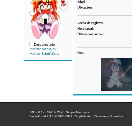
Edad:
Ubicación:
Fecha de registro:
Hora Local:
Última vez activo:
Desconectado
Mostrar Mensajes
Firma:
Mostrar Estadísticas
SMF 2.0.19
|
SMF © 2020
,
Simple Machines
SimplePortal 2.3.5 © 2008-2012, SimplePortal
|
Términos y Normativa