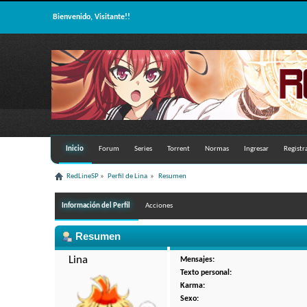
Bienvenido, Visitante!!
Inicio
Forum
Series
Torrent
Normas
Ingresar
Registr
RedLineSP
»
Perfil de Lina 
»
Resumen
Información del Perfil
Acciones
Resumen
Lina 
Mensajes:
Texto personal:
Karma:
Sexo: