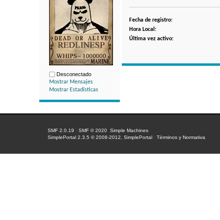
Fecha de registro:
Hora Local:
Última vez activo:
Desconectado
Mostrar Mensajes
Mostrar Estadísticas
SMF 2.0.19
|
SMF © 2020
,
Simple Machines
SimplePortal 2.3.5 © 2008-2012, SimplePortal
|
Términos y Normativa