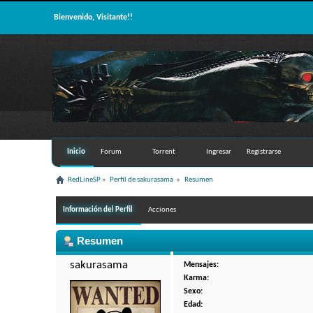
Bienvenido, Visitante!!
Inicio
Forum
Torrent
Ingresar
Registrarse
RedLineSP
»
Perfil de sakurasama 
»
Resumen
Información del Perfil
Acciones
Resumen
sakurasama 
Mensajes:
Karma:
Sexo:
Edad: