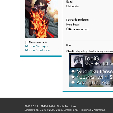
Edad:
Ubicación:
Fecha de registro:
Hora Local:
Última vez activo:
Desconectado
Firma:
Mostrar Mensajes
Mostrar Estadísticas
Otro tío al que le gusta el anime y esas cos
SMF 2.0.19
|
SMF © 2020
,
Simple Machines
SimplePortal 2.3.5 © 2008-2012, SimplePortal
|
Términos y Normativa