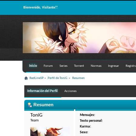
Bienvenido, Visitante!!
Inicio
Forum
Series
Torrent
Normas
Ingresar
Registr
RedLineSP
»
Perfil de ToniG 
»
Resumen
Información del Perfil
Acciones
Resumen
ToniG 
Mensajes:
Team
Texto personal:
Karma:
Sexo: