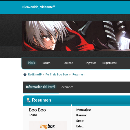
Bienvenido, Visitante!!
Inicio
Forum
Torrent
Ingresar
Registrarse
RedLineSP
»
Perfil de Boo Boo 
»
Resumen
Información del Perfil
Acciones
Resumen
Boo Boo 
Mensajes:
Team
Karma:
Sexo:
Edad: