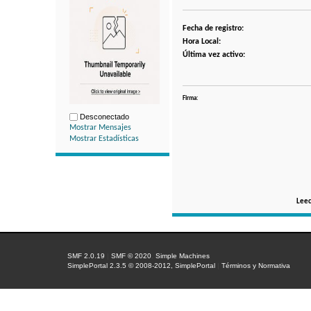
Fecha de registro:
Hora Local:
Última vez activo:
Firma:
Desconectado
Mostrar Mensajes
Mostrar Estadísticas
Leec
SMF 2.0.19
|
SMF © 2020
,
Simple Machines
SimplePortal 2.3.5 © 2008-2012, SimplePortal
|
Términos y Normativa