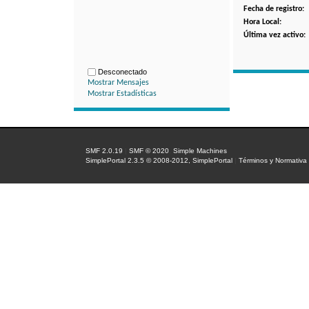
Fecha de registro:
Hora Local:
Última vez activo:
Desconectado
Mostrar Mensajes
Mostrar Estadísticas
SMF 2.0.19
|
SMF © 2020
,
Simple Machines
SimplePortal 2.3.5 © 2008-2012, SimplePortal
|
Términos y Normativa