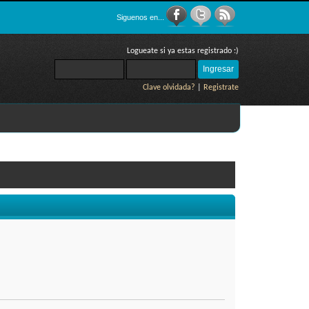
Siguenos en...
Logueate si ya estas registrado :)
Clave olvidada?
|
Registrate