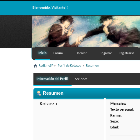
Bienvenido, Visitante!!
Inicio
Forum
Torrent
Ingresar
Registrarse
RedLineSP
»
Perfil de Kotaezu 
»
Resumen
Información del Perfil
Acciones
Resumen
Kotaezu 
Mensajes:
Texto personal:
Karma:
Sexo:
Edad: