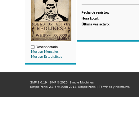
Fecha de registro:
Hora Local:
Última vez activo:
Desconectado
Mostrar Mensajes
Mostrar Estadísticas
SMF 2.0.19
|
SMF © 2020
,
Simple Machines
SimplePortal 2.3.5 © 2008-2012, SimplePortal
|
Términos y Normativa