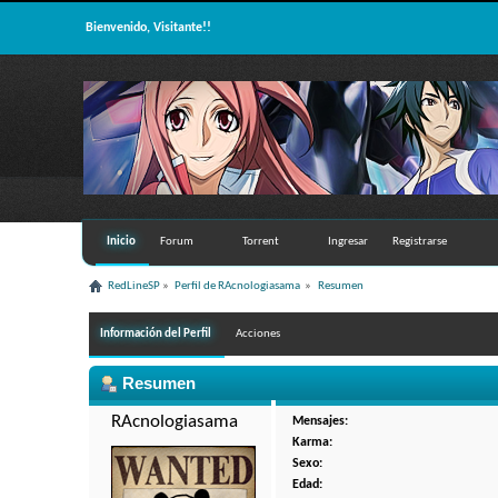
Bienvenido, Visitante!!
Inicio
Forum
Torrent
Ingresar
Registrarse
RedLineSP
»
Perfil de RAcnologiasama 
»
Resumen
Información del Perfil
Acciones
Resumen
RAcnologiasama 
Mensajes:
Karma:
Sexo:
Edad: