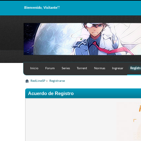
Bienvenido, Visitante!!
Inicio
Forum
Series
Torrent
Normas
Ingresar
Registr
RedLineSP
»
Registrarse
Acuerdo de Registro