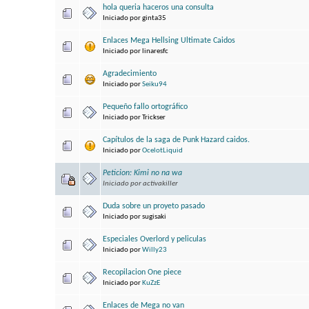
hola queria haceros una consulta
Iniciado por ginta35
Enlaces Mega Hellsing Ultimate Caidos
Iniciado por linaresfc
Agradecimiento
Iniciado por
Seiku94
Pequeño fallo ortográfico
Iniciado por Trickser
Capítulos de la saga de Punk Hazard caidos.
Iniciado por
OcelotLiquid
Peticion: Kimi no na wa
Iniciado por activakiller
Duda sobre un proyeto pasado
Iniciado por sugisaki
Especiales Overlord y peliculas
Iniciado por
Willy23
Recopilacion One piece
Iniciado por
KuZzE
Enlaces de Mega no van