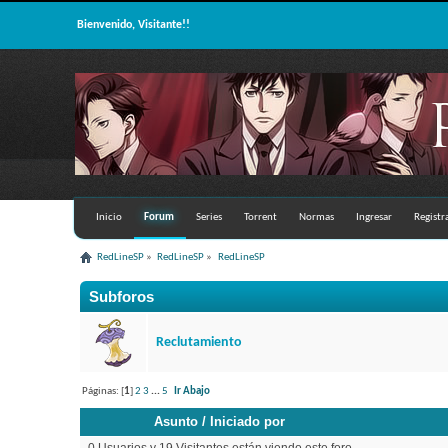
Bienvenido, Visitante!!
Inicio
Forum
Series
Torrent
Normas
Ingresar
Registr
RedLineSP
»
RedLineSP
»
RedLineSP
Subforos
Reclutamiento
Páginas: [
1
]
2
3
...
5
Ir Abajo
Asunto
/
Iniciado por
0 Usuarios y 19 Visitantes están viendo este foro.