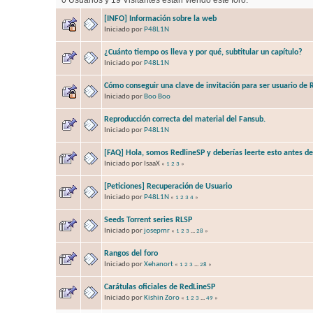
[INFO] Información sobre la web
Iniciado por
P48L1N
¿Cuánto tiempo os lleva y por qué, subtitular un capítulo?
Iniciado por
P48L1N
Cómo conseguir una clave de invitación para ser usuario de 
Iniciado por
Boo Boo
Reproducción correcta del material del Fansub.
Iniciado por
P48L1N
[FAQ] Hola, somos RedlineSP y deberías leerte esto antes d
Iniciado por IsaaX
«
1
2
3
»
[Peticiones] Recuperación de Usuario
Iniciado por
P48L1N
«
1
2
3
4
»
Seeds Torrent series RLSP
Iniciado por
josepmr
«
1
2
3
...
28
»
Rangos del foro
Iniciado por
Xehanort
«
1
2
3
...
28
»
Carátulas oficiales de RedLineSP
Iniciado por
Kishin Zoro
«
1
2
3
...
49
»