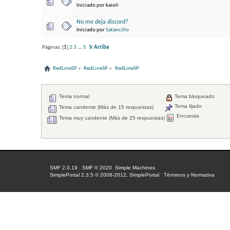
Iniciado por kaioli
No me deja discord?
Iniciado por
Satancillo
Páginas: [
1
]
2
3
...
5
Ir Arriba
RedLineSP
»
RedLineSP
»
RedLineSP
Tema normal
Tema bloqueado
Tema fijado
Tema candente (Más de 15 respuestas)
Encuesta
Tema muy candente (Más de 25 respuestas)
SMF 2.0.19
|
SMF © 2020
,
Simple Machines
SimplePortal 2.3.5 © 2008-2012, SimplePortal
|
Términos y Normativa