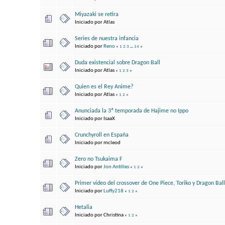
Miyazaki se retira
Iniciado por Atlas
Series de nuestra infancia
Iniciado por
Reno
«
1
2
3
...
14
»
Duda existencial sobre Dragon Ball
Iniciado por Atlas
«
1
2
3
»
Quien es el Rey Anime?
Iniciado por Atlas
«
1
2
»
Anunciada la 3ª temporada de Hajime no Ippo
Iniciado por IsaaX
Crunchyroll en España
Iniciado por mcleod
Zero no Tsukaima F
Iniciado por
Jon Antilles
«
1
2
»
Primer vídeo del crossover de One Piece, Toriko y Dragon Ball
Iniciado por
Luffy218
«
1
2
»
Hetalia
Iniciado por Christina
«
1
2
»