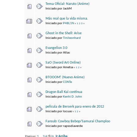
Tema Oficial: Naruto (Anime)
Iniciado por JackM
Más real que la vida misma.
Iniciado por
P48L1N
«
1
2
3
»
Ghost in the Shell: Arise
Iniciado por
Tinileonhard
Evangelion 3.0
Iniciado por Atlas
SaO (Sword Art Online)
Iniciado por Ametsa
«
1
2
»
BTOOOM! (Nuevo Anime)
Iniciado por
CONTe
Dragon Ball Kai continua
Iniciado por
Kenhi D. John
pelicula de Berserk para enero de 2012
Iniciado por locuas
«
1
2
»
Fansub: Cowboy Bebop/Samurai Champloo
Iniciado por rapsodiaverde
Páginas:
1
...
3
4
[
5
]
6
Ir Arriba