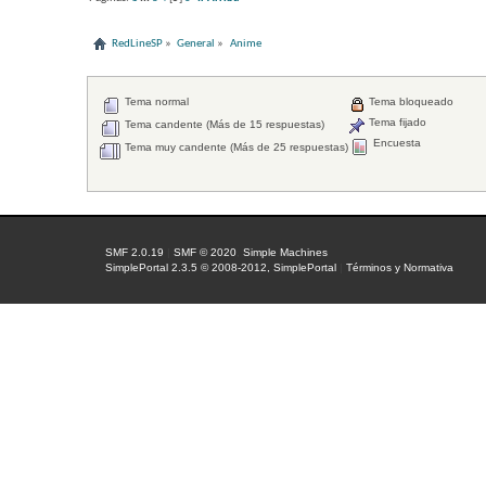
RedLineSP
»
General
»
Anime
Tema normal
Tema bloqueado
Tema fijado
Tema candente (Más de 15 respuestas)
Encuesta
Tema muy candente (Más de 25 respuestas)
SMF 2.0.19
|
SMF © 2020
,
Simple Machines
SimplePortal 2.3.5 © 2008-2012, SimplePortal
|
Términos y Normativa