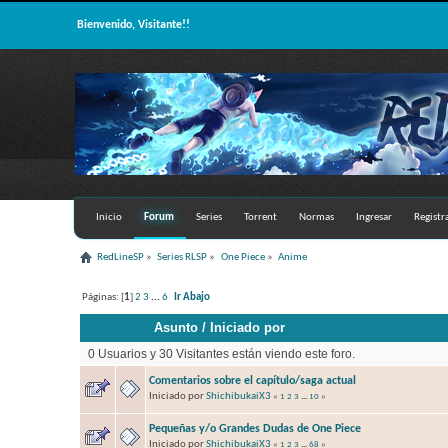
Bienvenido, Visitante!!
Inicio
Forum
Series
Torrent
Normas
Ingresar
Registr
RedLineSP
»
Series RLSP
»
One Piece
»
Anime
Páginas: [
1
]
2
3
...
6
Ir Abajo
Asunto
/
Iniciado por
0 Usuarios y 30 Visitantes están viendo este foro.
Comentarios sobre el capítulo/saga actual
Iniciado por
ShichibukaiX3
«
1
2
3
...
10
»
Pequeñas y/o Grandes Dudas de One Piece
Iniciado por
ShichibukaiX3
«
1
2
3
...
68
»