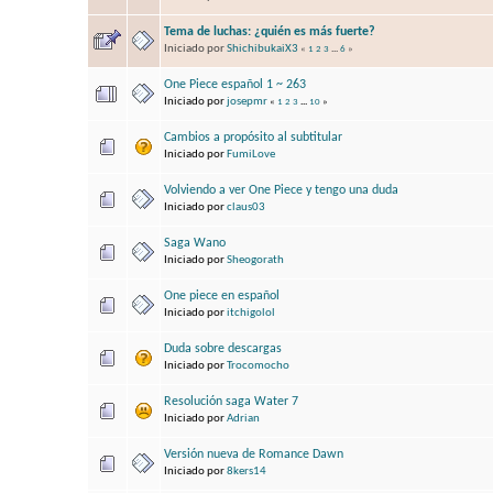
Tema de luchas: ¿quién es más fuerte?
Iniciado por
ShichibukaiX3
«
1
2
3
...
6
»
One Piece español 1 ~ 263
Iniciado por
josepmr
«
1
2
3
...
10
»
Cambios a propósito al subtitular
Iniciado por
FumiLove
Volviendo a ver One Piece y tengo una duda
Iniciado por
claus03
Saga Wano
Iniciado por
Sheogorath
One piece en español
Iniciado por
itchigolol
Duda sobre descargas
Iniciado por
Trocomocho
Resolución saga Water 7
Iniciado por
Adrian
Versión nueva de Romance Dawn
Iniciado por
8kers14