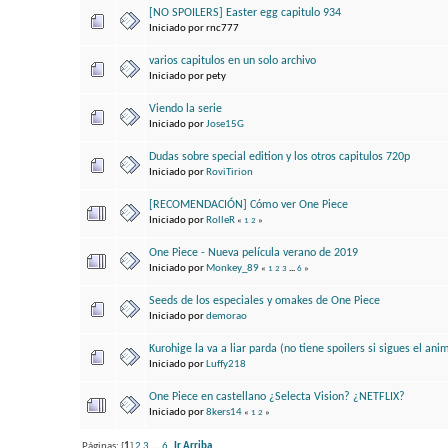
[NO SPOILERS] Easter egg capitulo 934
Iniciado por rnc777
varios capitulos en un solo archivo
Iniciado por pety
Viendo la serie
Iniciado por
Jose15G
Dudas sobre special edition y los otros capitulos 720p
Iniciado por
RoviTirion
[RECOMENDACIÓN] Cómo ver One Piece
Iniciado por
RolleR
«
1
2
»
One Piece - Nueva película verano de 2019
Iniciado por
Monkey_89
«
1
2
3
...
6
»
Seeds de los especiales y omakes de One Piece
Iniciado por
demorao
Kurohige la va a liar parda (no tiene spoilers si sigues el ani
Iniciado por
Luffy218
One Piece en castellano ¿Selecta Vision? ¿NETFLIX?
Iniciado por
8kers14
«
1
2
»
Páginas: [
1
]
2
3
...
6
Ir Arriba