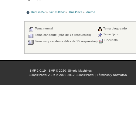
RedLineSP
»
Series RLSP
»
One Piece
»
Anime
Tema normal
Tema bloqueado
Tema fijado
Tema candente (Más de 15 respuestas)
Encuesta
Tema muy candente (Más de 25 respuestas)
SMF 2.0.19
|
SMF © 2020
,
Simple Machines
SimplePortal 2.3.5 © 2008-2012, SimplePortal
|
Términos y Normativa