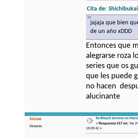
Cita de: Shichibuka
jajaja que bien qu
de un año xDDD
Entonces que ma
alegrarse roza l
series que os g
que les puede g
no hacen despue
alucinante
Re:Bleach termina en Marz
locuas
«
Respuesta #17 en:
Vie 24
Visitante
18:09:42 »