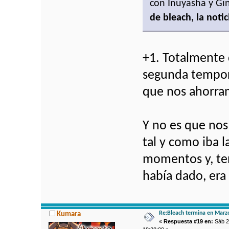
con Inuyasha y Gi
de bleach, la noti
+1. Totalmente 
segunda tempora
que nos ahorram
Y no es que nos
tal y como iba l
momentos y, te
había dado, era 
Re:Bleach termina en Marz
Kumara
«
Respuesta #19 en:
Sáb 2