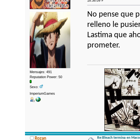
18:38:09 »
No pense que pa
relleno le pusi
Lastima que ah
prometer.
Mensajes: 491
Reputation Power: 50
Sexo:
ImperiumGames
Re:Bleach termina en Marz
Rozan