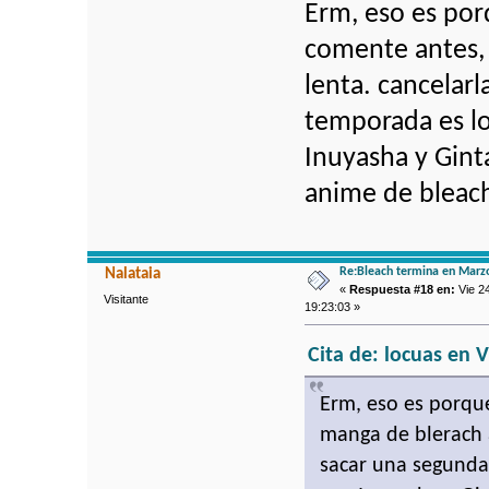
Erm, eso es po
comente antes,
lenta. cancelar
temporada es l
Inuyasha y Gint
anime de bleach
Re:Bleach termina en Marz
Nalataia
«
Respuesta #18 en:
Vie 24
Visitante
19:23:03 »
Cita de: locuas en 
Erm, eso es porqu
manga de blerach 
sacar una segunda