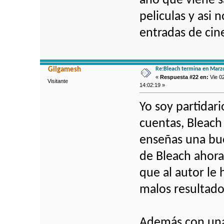
año que viene sa
peliculas y asi 
entradas de cin
Re:Bleach termina en Marz
Gilgamesh
«
Respuesta #22 en:
Vie 0
Visitante
14:02:19 »
Yo soy partidario
cuentas, Bleach
enseñas una bue
de Bleach ahora
que al autor le
malos resultado
Además con unas