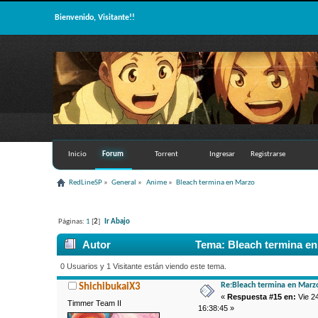
Bienvenido, Visitante!!
Inicio
Forum
Torrent
Ingresar
Registrarse
RedLineSP
»
General
»
Anime
»
Bleach termina en Marzo 
Páginas:
1
[
2
]
Ir Abajo
Autor
Tema: Bleach termina en
0 Usuarios y 1 Visitante están viendo este tema.
Re:Bleach termina en Marz
ShichibukaiX3
«
Respuesta #15 en:
Vie 24
Timmer Team II
16:38:45 »