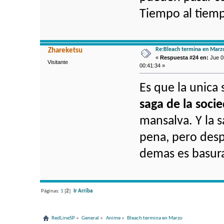
Tiempo al tiem
Re:Bleach termina en Marz
Zhareketsu
«
Respuesta #24 en:
Jue 05
Visitante
00:41:34 »
Es que la unica 
saga de la soci
mansalva. Y la s
pena, pero desp
demas es basura 
Páginas:
1
[
2
]
Ir Arriba
RedLineSP
»
General
»
Anime
»
Bleach termina en Marzo 