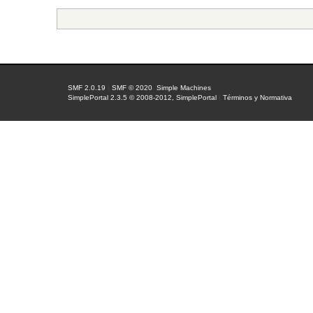
SMF 2.0.19
|
SMF © 2020
,
Simple Machines
SimplePortal 2.3.5 © 2008-2012, SimplePortal
|
Términos y Normativa