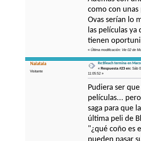
como con unas p
Ovas serían lo 
las películas y
tienen oportun
«
Última modificación: Vie 02 de M
Re:Bleach termina en Marz
Nalataia
«
Respuesta #23 en:
Sáb 0
Visitante
11:05:52 »
Pudiera ser que
películas... pe
saga para que la
última peli de B
"¿qué coño es e
pueden pasar su