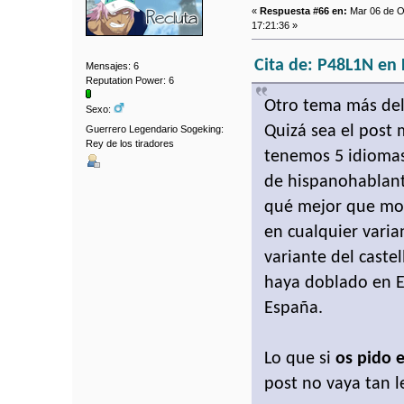
«
Respuesta #66 en:
Mar 06 de Oc
17:21:36 »
Cita de: P48L1N en 
Mensajes: 6
Reputation Power: 6
Otro tema más del
Sexo:
Quizá sea el post 
Guerrero Legendario Sogeking:
Rey de los tiradores
tenemos 5 idiomas
de hispanohablante
qué mejor que mos
en cualquier varia
variante del castel
haya doblado en E
España.
Lo que si
os pido e
post no vaya tan l