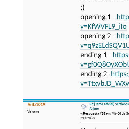
:)
opening 1 -
htt
v=KfWVFL9_iIo
opening 2 -
htt
v=q9zELdSQV1
ending 1 -
http
v=gf0Q8OyXOb
ending 2-
https
v=TtxvbJD_WX
Re:[Tema Oficial] Versione
Aritz1019
Anime
Visitante
«
Respuesta #68 en:
Mié 06 de Se
23:12:05 »