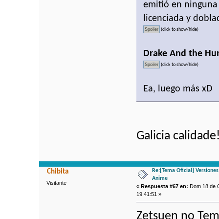
emitió en ninguna
licenciada y dobl
(click to show/hide)
Drake And the Hunt
(click to show/hide)
Ea, luego más xD
Galicia calidade
Re:[Tema Oficial] Versione
Chibita
Anime
Visitante
«
Respuesta #67 en:
Dom 18 de O
19:41:51 »
Zetsuen no Tem