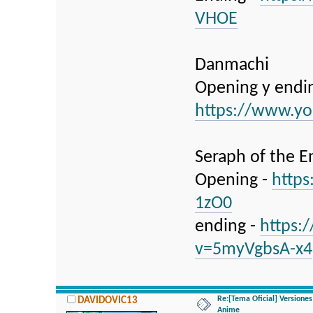
VHOE
Danmachi
Opening y endin
https://www.y
Seraph of the E
Opening -
http
1zO0
ending -
https:
v=5myVgbsA-x4
Re:[Tema Oficial] Versione
DAVIDOVIC13
Anime