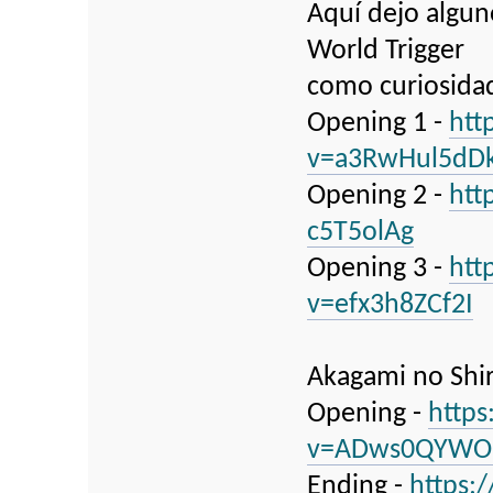
Aquí dejo algun
World Trigger
como curiosidad
Opening 1 -
htt
v=a3RwHul5dD
Opening 2 -
htt
c5T5olAg
Opening 3 -
htt
v=efx3h8ZCf2I
Akagami no Shi
Opening -
http
v=ADws0QYW
Ending -
https: