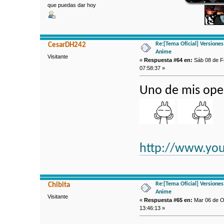
que puedas dar hoy
Re:[Tema Oficial] Versione
CesarDH242
Anime
Visitante
«
Respuesta #64 en:
Sáb 08 de Fe
07:58:37 »
Uno de mis ope
http://www.yo
Re:[Tema Oficial] Versione
Chibita
Anime
Visitante
«
Respuesta #65 en:
Mar 06 de Oc
13:46:13 »