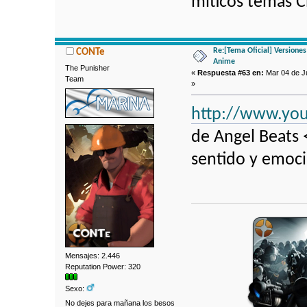
míticos temas C
Re:[Tema Oficial] Versione
CONTe
Anime
The Punisher
«
Respuesta #63 en:
Mar 04 de Ju
Team
»
http://www.yo
de Angel Beats 
sentido y emoc
Mensajes: 2.446
Reputation Power: 320
Sexo:
No dejes para mañana los besos