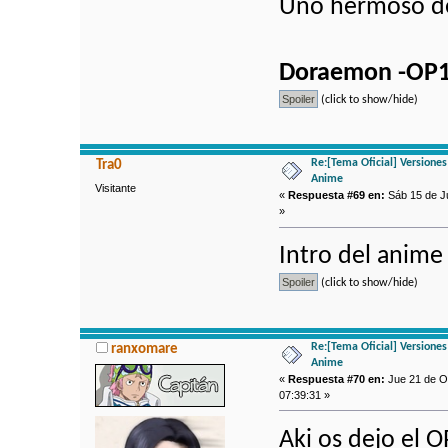
Uno hermoso de
Doraemon -OP1 
(click to show/hide)
Re:[Tema Oficial] Versione
Tra0
Anime
Visitante
«
Respuesta #69 en:
Sáb 15 de Ju
»
Intro del anime
(click to show/hide)
Re:[Tema Oficial] Versione
ranxomare
Anime
«
Respuesta #70 en:
Jue 21 de Oc
07:39:31 »
Aki os dejo el 