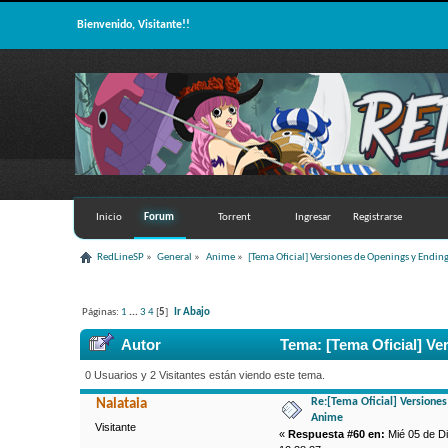
Bienvenido, Visitante!!
Inicio
Forum
Torrent
Ingresar
Registrarse
RedLineSP
»
General
»
Anime
»
[Tema Oficial] Versiones de Openings y Endin
Páginas:
1
...
3
4
[
5
]
Ir Abajo
Autor
Tema: [Tema Oficial] Ve
0 Usuarios y 2 Visitantes están viendo este tema.
Re:[Tema Oficial] Versione
Nalataia
Anime
Visitante
«
Respuesta #60 en:
Mié 05 de Di