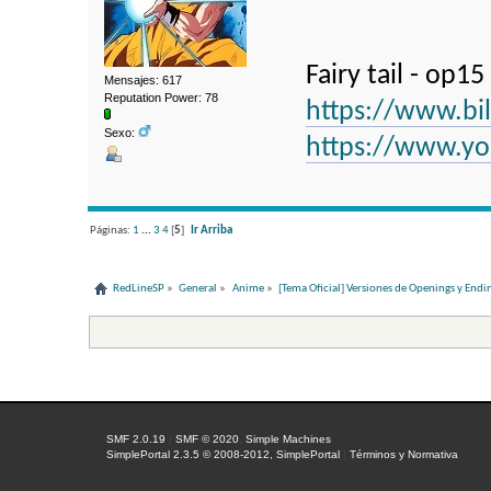
Fairy tail - o
Mensajes: 617
Reputation Power: 78
https://www.bi
Sexo:
https://www.
Páginas:
1
...
3
4
[
5
]
Ir Arriba
RedLineSP
»
General
»
Anime
»
[Tema Oficial] Versiones de Openings y End
SMF 2.0.19
|
SMF © 2020
,
Simple Machines
SimplePortal 2.3.5 © 2008-2012, SimplePortal
|
Términos y Normativa