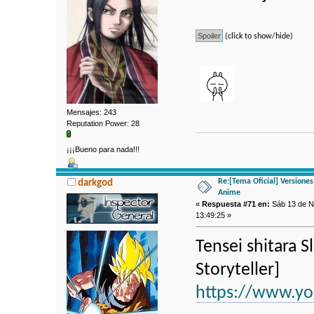
(click to show/hide)
Mensajes: 243
Reputation Power: 28
¡¡¡Bueno para nada!!!
Re:[Tema Oficial] Versione
darkgod
Anime
«
Respuesta #71 en:
Sáb 13 de N
13:49:25 »
Tensei shitara 
Storyteller]
https://www.y