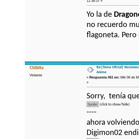
12:38:37 »
Yo la de
Dragon
no recuerdo muc
flagoneta. Pero
Re:[Tema Oficial] Versione
Chibita
Anime
Visitante
«
Respuesta #61 en:
Mié 06 de Ma
»
Sorry, tenía qu
(click to show/hide)
----
ahora volviendo
Digimon02 endin