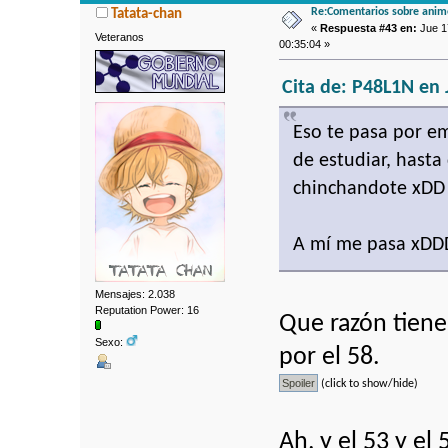
Re:Comentarios sobre anim
Tatata-chan
«
Respuesta #43 en:
Jue 1
Veteranos
00:35:04 »
Cita de: P48L1N en 
Eso te pasa por em
de estudiar, hasta
chinchandote xDD
A mí me pasa xDD
Mensajes: 2.038
Reputation Power: 16
Que razón tienes
Sexo:
por el 58.
(click to show/hide)
Ah, y el 53 y el