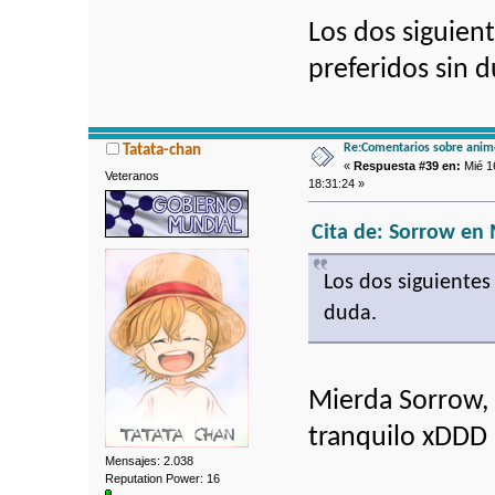
Los dos siguien
preferidos sin 
Re:Comentarios sobre anim
Tatata-chan
«
Respuesta #39 en:
Mié 1
Veteranos
18:31:24 »
Cita de: Sorrow en 
Los dos siguientes
duda.
Mierda Sorrow,
tranquilo xDDD
Mensajes: 2.038
Reputation Power: 16