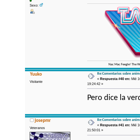
Sexo:
Nac Mac Feegle! The We
Re:Comentarios sobre anim
Yuuko
«
Respuesta #40 en:
Mié 1
Visitante
19:24:42 »
Pero dice la ve
Re:Comentarios sobre anim
josepmr
«
Respuesta #41 en:
Mié 1
Veteranos
21:50:01 »