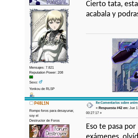
Cierto tata, es
acabala y podr
Mensajes: 7.821
Reputation Power: 208
Sexo:
Yonkou de RLSP
Re:Comentarios sobre anim
P48L1N
«
Respuesta #42 en:
Jue 1
Rompo foros para desayunar,
00:27:17 »
soy el
Destructor de Foros
Eso te pasa por
exámenes, olvíd