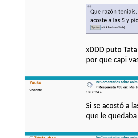
Que razón teniais,
acoste a las 5 y pi
(click to show/hide)
xDDD puto Tata 
por que capi va
Re:Comentarios sobre anim
Yuuko
«
Respuesta #35 en:
Mié 1
Visitante
18:08:24 »
Si se acostó a la
que le quedaba 
Re:Comentarios sobre anim