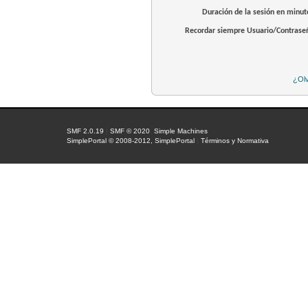
Duración de la sesión en minut
Recordar siempre Usuario/Contrase
¿Olv
SMF 2.0.19
|
SMF © 2020
,
Simple Machines
SimplePortal © 2008-2012, SimplePortal
|
Términos y Normativa