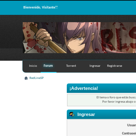
Bienvenido, Visitante!!
Inicio
Forum
Torrent
Ingresar
Registrarse
RedLineSP
¡Advertencia!
El tema o foro que estás busc
Por favor ingresa abajo o
Ingresar
Usuar
Contrase