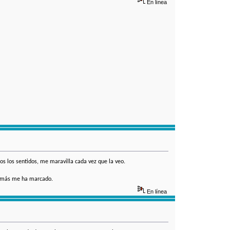
En línea
s los sentidos, me maravilla cada vez que la veo.
e más me ha marcado.
En línea