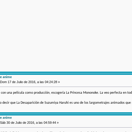
de anime
Dom 17 de Julio de 2016, a las 04:24:28 »
con una película como producción, escogería La Princesa Mononoke. La veo perfecta en todo
o decir que La Desaparición de Suzumiya Haruhi es uno de los largometrajes animados qu
de anime
Sáb 30 de Julio de 2016, a las 04:59:44 »