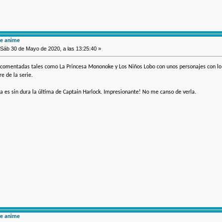
de anime
Sáb 30 de Mayo de 2020, a las 13:25:40 »
omentadas tales como La Princesa Mononoke y Los Niños Lobo con unos personajes con lo qu
e de la serie.
sa es sin dura la última de Captain Harlock. Impresionante! No me canso de verla.
de anime