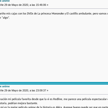
de anime
Vie 29 de Mayo de 2020, a las 15:46:06 »
ariño mis cajas con los DVDs de La princesa Mononoke y El castillo ambulante, pero vamos 
e “algo”.
de anime
Vie 29 de Mayo de 2020, a las 23:09:37 »
ación mi película favorita desde que la vi es Redline, me parece una película espectacular
istoria, podrían mejora bastante.
a mi es la mejor película anime de la historia es Akira. Aunque bueno puede ser que en pa