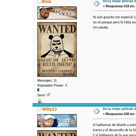
Re:La mejor película 
Rivia
«
Respuesta #19 en:
Yo aún guardo con especial c
no sé porque pero le falta es
Un saludo.
Mensajes: 11
Reputation Power: 3
Sexo:
Re:La mejor película 
Willy23
«
Respuesta #20 en:
Si hablamos de diseño y anim
trama y el desarrollo de la h
Y si hablamos de la que par