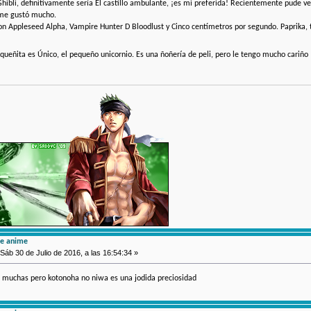
 Ghibli, definitivamente sería El castillo ambulante, ¡es mi preferida! Recientemente pude 
e me gustó mucho.
on Appleseed Alpha, Vampire Hunter D Bloodlust y Cinco centímetros por segundo. Paprika, 
queñita es Único, el pequeño unicornio. Es una ñoñería de peli, pero le tengo mucho cariño
de anime
Sáb 30 de Julio de 2016, a las 16:54:34 »
to muchas pero kotonoha no niwa es una jodida preciosidad