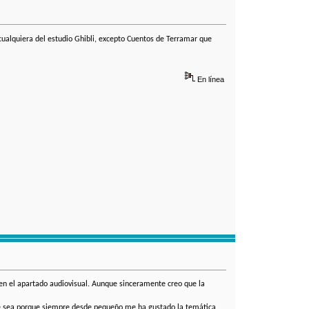
cualquiera del estudio Ghibli, excepto Cuentos de Terramar que
En línea
 en el apartado audiovisual. Aunque sinceramente creo que la
rte sea porque siempre desde pequeño me ha gustado la temática