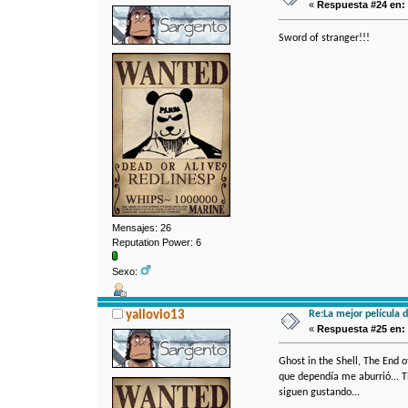
«
Respuesta #24 en:
Sword of stranger!!!
Mensajes: 26
Reputation Power: 6
Sexo:
Re:La mejor película 
yallovio13
«
Respuesta #25 en:
Ghost in the Shell, The End o
que dependía me aburrió... 
siguen gustando...