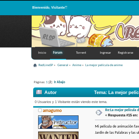
Bienvenido, Visitante!!
Inicio
Forum
Torrent
Ingresar
Registrarse
RedLineSP
»
General
»
Anime
»
La mejor película de anime
Páginas:
1
[
2
]
Ir Abajo
Autor
Tema: La mejor pelíc
0 Usuarios y 1 Visitante están viendo este tema.
Re:La mejor película 
amagumo
«
Respuesta #15 en:
Mi pelicula de animación fa
Jardin de las Palabras y las u