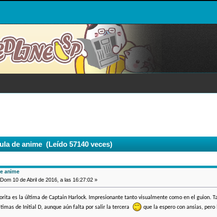
ula de anime (Leído 57140 veces)
de anime
Dom 10 de Abril de 2016, a las 16:27:02 »
vorita es la última de Captain Harlock. Impresionante tanto visualmente como en el guion.
ltimas de Initial D, aunque aún falta por salir la tercera
que la espero con ansias, pero 