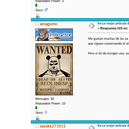
Reputation Power: 3
Sexo:
Re:La mejor película 
amagumo
«
Respuesta #23 en:
Me gustan muchas de las ya c
que siguen conservando el air
Pero si eh de escoger una, e
Mensajes: 65
Reputation Power: 10
Sexo:
Re:La mejor película 
sasuke271011