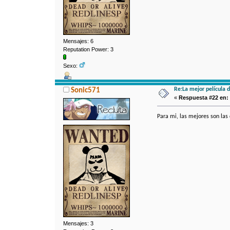
Mensajes: 6
Reputation Power: 3
Sexo:
Re:La mejor película 
Sonic571
«
Respuesta #22 en:
Para mi, las mejores son las
Mensajes: 3