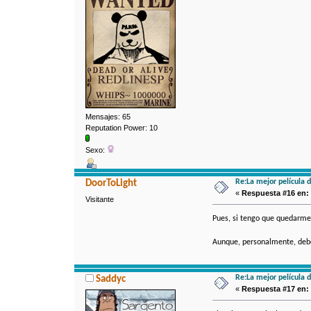
Mensajes: 65
Reputation Power: 10
Sexo:
Re:La mejor película 
DoorToLight
«
Respuesta #16 en:
Visitante
Pues, si tengo que quedarme 
Aunque, personalmente, deb
Re:La mejor película 
Saddyc
«
Respuesta #17 en: