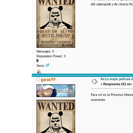
del cyberpunk y de ciencia fi
Mensajes: 5
Reputation Power: 3
Sexo:
Re:La mejor película 
garax99
«
Respuesta #21 en:
Para mí es la Princesa Monon
momento