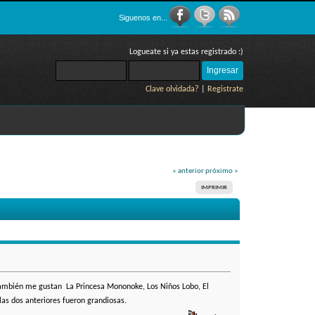
Siguenos en...
Logueate si ya estas registrado :)
Clave olvidada?
|
Registrate
« anterior
próximo »
IMPRIMIR
 También me gustan La Princesa Mononoke, Los Niños Lobo, El
las dos anteriores fueron grandiosas.