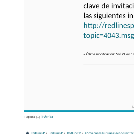
clave de invitac
las siguientes i
http://redlines
topic=4043.ms
«
Última modificación: Mié 21 de F
L
Páginas: [
1
]
Ir Arriba
RedLineSP
»
RedLineSP
»
RedLineSP
»
Cómo conseguir una clave de invitac