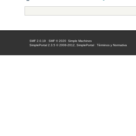
SMF 2.0.19
|
SMF © 2020
,
Simple Machines
SimplePortal 2.3.5 © 2008-2012, SimplePortal
|
Términos y Normativa