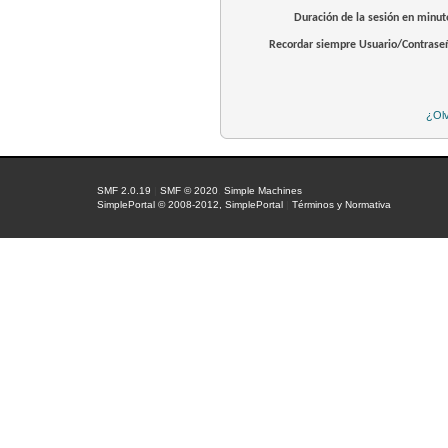
Duración de la sesión en minut
Recordar siempre Usuario/Contrase
¿Olv
SMF 2.0.19
|
SMF © 2020
,
Simple Machines
SimplePortal © 2008-2012, SimplePortal
|
Términos y Normativa