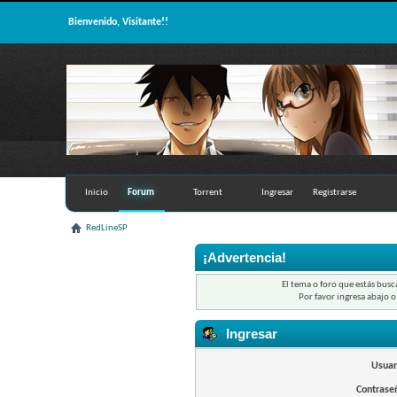
Bienvenido, Visitante!!
Inicio
Forum
Torrent
Ingresar
Registrarse
RedLineSP
¡Advertencia!
El tema o foro que estás busc
Por favor ingresa abajo o
Ingresar
Usuar
Contrase