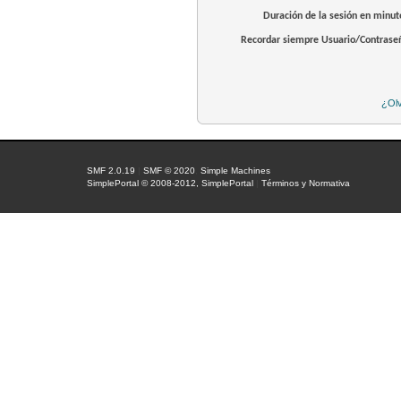
Duración de la sesión en minut
Recordar siempre Usuario/Contrase
¿Olv
SMF 2.0.19
|
SMF © 2020
,
Simple Machines
SimplePortal © 2008-2012, SimplePortal
|
Términos y Normativa