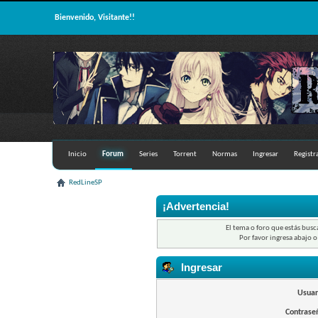
Bienvenido, Visitante!!
Inicio
Forum
Series
Torrent
Normas
Ingresar
Registr
RedLineSP
¡Advertencia!
El tema o foro que estás busc
Por favor ingresa abajo o
Ingresar
Usuar
Contrase