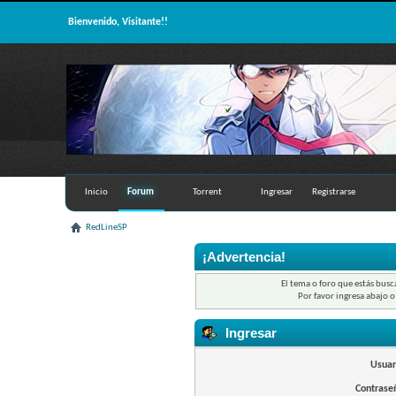
Bienvenido, Visitante!!
Inicio
Forum
Torrent
Ingresar
Registrarse
RedLineSP
¡Advertencia!
El tema o foro que estás busc
Por favor ingresa abajo o
Ingresar
Usuar
Contrase