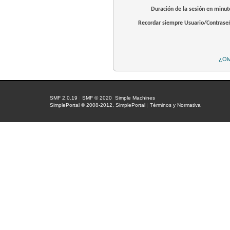
Duración de la sesión en minut
Recordar siempre Usuario/Contrase
¿Olv
SMF 2.0.19
|
SMF © 2020
,
Simple Machines
SimplePortal © 2008-2012, SimplePortal
|
Términos y Normativa