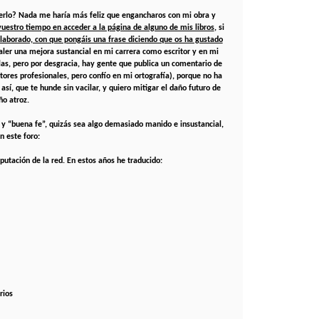
erlo? Nada me haría más feliz que engancharos con mi obra y
vuestro tiempo en acceder a la página de alguno de mis libros
, si
 elaborado, con que pongáis una frase diciendo que os ha gustado
er una mejora sustancial en mi carrera como escritor y en mi
alas, pero por desgracia, hay gente que publica un comentario de
ores profesionales, pero confío en mi ortografía), porque no ha
así, que te hunde sin vacilar, y quiero mitigar el daño futuro de
ño atroz.
 y “buena fe”, quizás sea algo demasiado manido e insustancial,
n este foro:
utación de la red. En estos años he traducido:
rios