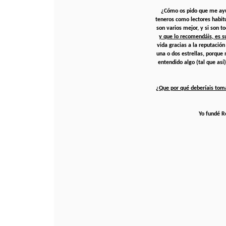
¿Cómo os pido que me ay
teneros como lectores habitu
son varios mejor, y si son t
y que lo recomendáis, es su
vida gracias a la reputación
una o dos estrellas, porque
entendido algo (tal que así)
¿Que por qué deberíais tom
Yo fundé R