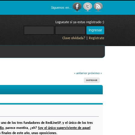
Siguenos en...
Logueate si ya estas registrado :)
Clave olvidada?
|
Registrate
« anterior
próximo »
IMPRIMIR
 uno de los tres fundadores de RedLineSP, y el único de los tres
dio
, parece mentira, ¿eh?
Soy el único superviviente de aquel
 finales de este año, unas oposiciones.