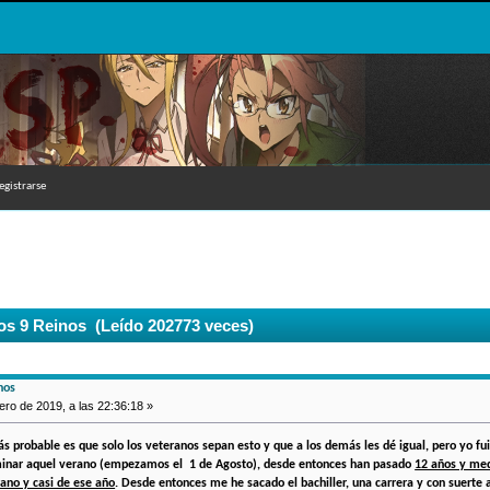
egistrarse
os 9 Reinos (Leído 202773 veces)
nos
o de 2019, a las 22:36:18 »
ás probable es que solo los veteranos sepan esto y que a los demás les dé igual, pero yo fui
rminar aquel verano (empezamos el 1 de Agosto), desde entonces han pasado
12 años y me
ano y casi de ese año
. Desde entonces me he sacado el bachiller, una carrera y con suerte a