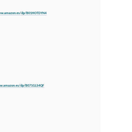
www.amazon.es/dp/B01HOTDYN4
ww.amazon.es/dp/B071GLS4QF