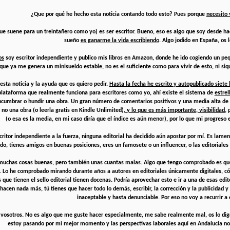
¿Que por qué he hecho esta noticia contando todo esto? Pues porque
necesito 
ue suene para un treintañero como yo) es ser escritor. Bueno, eso es algo que soy desde hac
sueño
es ganarme la vida escribiendo
. Algo jodido en España, os 
os
soy escritor independiente y publico mis libros en Amazon, donde he ido cogiendo un pequ
que ya me genera un minisueldo estable, no es el suficiente como para vivir de esto, ni siqu
esta noticia y la ayuda que os quiero pedir.
Hasta la fecha he escrito y autopublicado siete 
plataforma que realmente funciona para escritores como yo, ahí existe el sistema de
estrel
ncumbrar o hundir una obra. Un gran número de comentarios positivos y una media alta de 
no una obra (o leerla gratis en Kindle Unlimited)
, y lo que es más importante, visibilidad
, 
(o esa es la media, en mi caso diría que el índice es aún menor), por lo que mi progreso e
scritor independiente a la fuerza, ninguna editorial ha decidido aún apostar por mí. Es la
o, tienes amigos en buenas posiciones, eres un famosete o un influencer, o las editoriales
muchas cosas buenas, pero también unas cuantas malas. Algo que tengo comprobado es que 
s. Lo he comprobado mirando durante años a autores en editoriales únicamente digitales, có
 que tienen el sello editorial tienen docenas. Podría aprovechar esto e ir a una de esas ed
 hacen nada más, tú tienes que hacer todo lo demás, escribir, la corrección y la publicidad 
inaceptable y hasta denunciable. Por eso no voy a recurrir a 
 a vosotros. No es algo que me guste hacer especialmente, me sabe realmente mal, os lo di
estoy pasando por mi mejor momento y las perspectivas laborales aquí en Andalucía no