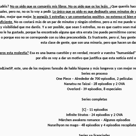
udéis?
No os pido que os compréis mis libros. No os pido que os los leáis.
¿Que queréis hac
ales, pero no, no os lo voy a pedir.
Lo único que os pido es que dediquéis unos minutos de 
odos, mejor que mejor,
le pongáis 5 estrellas y un comentarios positivo, no extenso ni bien
ficiente.
No os costará más de un par de minutos y ningún céntimo, pero a mí me puede val
 y visibilidad que me daréis. Y a ser posible, que sean 5 estrellas, no es que cuatro sean m
 no le ha gustado, porque ha encontrado alguna que otra errata (no puedo permitirme correct
 o porque eso no se corresponde con su idea preconcebida. Es frustrante, pero sí, hay gente 
esta clase de gente, que son una minoría, pero que hacen un da
aros esta molestia?
Esa es una buena cuestión y en verdad, recurrir a vuestra “humanidad”
por ello os voy a dar un motivo que justifica que esta noticia esté e
edLineSP, este, uno de los mejores fansubs de habla hispana y más longevos y con mejor rep
Series en proceso
One Piece – Alrededor de 700 episodios, 2 películas
Nanatsu no Taizai - 28 episodios y 2 OVA
Overlord - 39 episodios, 8 especiales
Series completas
[C] - 11 episodios
Infinite Stratos - 24 episodios y 2 OVA
Märchen awakens romance – Algunos episodios
Nurarihyon no mago - 48 episodios y 4 episodios recopilato
Series ya licenciadas