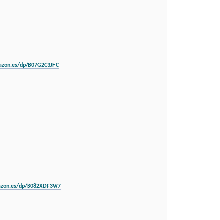
azon.es/dp/B07G2C3JHC
azon.es/dp/B082XDF3W7