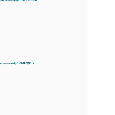
.amazon.es/dp/B00NNZ1EB8
amazon.es/dp/B00TLPQPUY