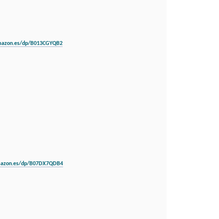
mazon.es/dp/B013CGYQB2
mazon.es/dp/B07DX7QDB4