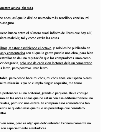
vuestra ayuda, sin más
.
e años, así que lo diré de un modo más sencillo y conciso, mi
lo aseguro.
eño hueco entre el número cuasi infinito de libros que hay allí,
iera malvivir, tal y como están las cosas.
libros, y estoy escribiendo el octavo
, y solo los he publicado en
las y comentarios
con el que la gente puntúa una obra, para bien
estrellas te da una reputación que los compradores usan como
por desgracia,
solo uno de cada cien lectores deja un comentario
s lento, pero positivo. Pero lento.
mentable, pero desde hace muchos, muchos años, en España o eres
 ni te mirarán. Y yo no cumplo ningún requisito, me temo.
pertenecer a una editorial, grande o pequeña, lleva consigo
mo en las obras en las que no están con esa editorial tienen uno
itoriales, pero son una estafa, te compran esos comentarios tan
y ellos se quedan más que tú, o un porcentaje que considero
ellos.
go en serio, pero es algo que debo intentar. Económicamente no
 son especialmente alentadoras.