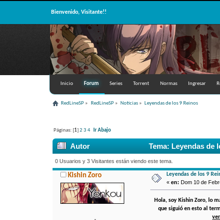
Bienvenido, Visitante!!
Inicio
Forum
Series
Torrent
Normas
Ingresar
R
RedLineSP
»
RedLineSP
»
Noticias
»
Leyendas de los 9 Reinos
Páginas: [
1
]
2
3
4
Ir Abajo
Autor
Tema: Leyendas de l
0 Usuarios y 3 Visitantes están viendo este tema.
Leyendas de los 9 Rei
Kishin Zoro
«
en:
Dom 10 de Febrer
Hola, soy Kishin Zoro, lo m
que siguió en esto al te
ver