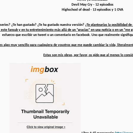
Devil May Cry - 12 episodios
Highschool of dead - 13 episodios y 1 OVA
 series? ¿Te han gustado? ¿Te ha gustado nuestra versión?
¿Te plantearías la posibilidad d
 este fansub y en tu entretenimiento más allá de un “gracias” en una noticia o en un “me g
esfuerzo que escribir un tweet o un comentario en facebook. Uno que realmente signifique
es algo muy sencillo para cualquiera de vosotros que me puede cambiar la vida, literalmente
Estas son mis obras, por favor, os pido que al menos lo consid