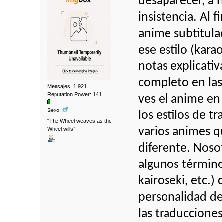
desaparecer, a 
insistencia. Al 
anime subtitula
ese estilo (kara
notas explicativ
completo en la
Mensajes: 1.921
Reputation Power: 141
ves el anime en
Sexo:
los estilos de t
“The Wheel weaves as the
Wheel wills”
varios animes qu
diferente. Noso
algunos término
kairoseki, etc.
personalidad de
las traducciones