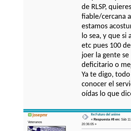
de RLSP, quiere
fiable/cercana a
estamos acostum
lo sea, y que s
etc pues 100 de
joer la gente se
deficitario o me
Ya te digo, tod
conocer el serv
oídas lo que di
Re:Futuro del anime
josepmr
«
Respuesta #8 en:
Sáb 11 
Veteranos
20:36:05 »