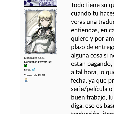
Todo tiene su q
cuando tu haces 
veras una traduc
entiendas, en c
quiere y por amo
plazo de entreg
alguna cosa si n
Mensajes: 7.821
Reputation Power: 208
estan pagando, 
Sexo:
a tal hora, lo q
Yonkou de RLSP
fecha, ya que p
serie/película o
buen trabajo, lu
diga, eso es ba