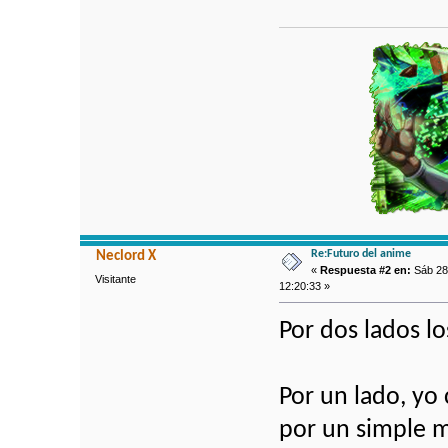
Re:Futuro del anime
Neclord X
«
Respuesta #2 en:
Sáb 28
Visitante
12:20:33 »
Por dos lados l
Por un lado, yo 
por un simple m