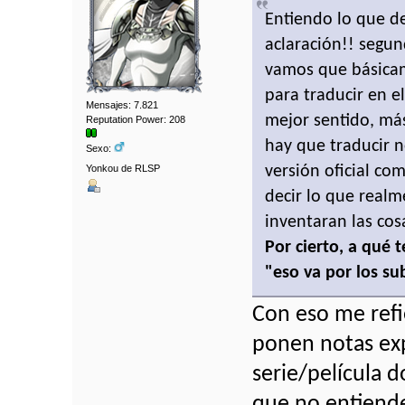
Entiendo lo que de
aclaración!! segun
vamos que básicam
para traducir en e
Mensajes: 7.821
mejor sentido, más
Reputation Power: 208
hay que traducir 
Sexo:
Yonkou de RLSP
versión oficial co
decir lo que realm
inventaran las cos
Por cierto, a qué 
"eso va por los su
Con eso me refi
ponen notas exp
serie/película d
que no entiende