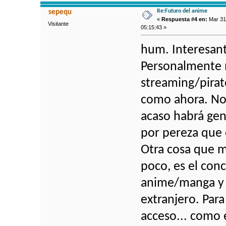
Re:Futuro del anime
sepequ
«
Respuesta #4 en:
Mar 31
Visitante
05:15:43 »
hum. Interesan
Personalmente 
streaming/pirat
como ahora. No 
acaso habrá gen
por pereza que 
Otra cosa que m
poco, es el con
anime/manga y e
extranjero. Para 
acceso... como 