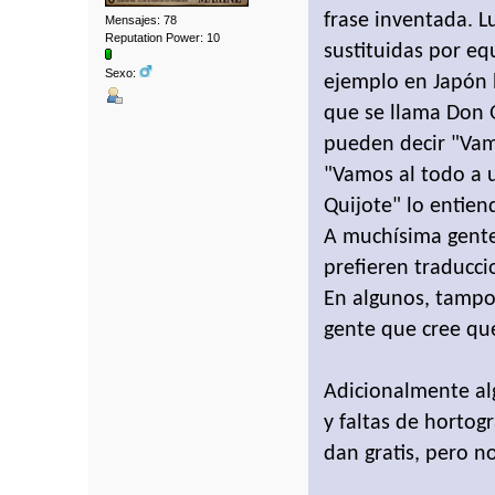
frase inventada. L
Mensajes: 78
Reputation Power: 10
sustituidas por eq
Sexo:
ejemplo en Japón 
que se llama Don Q
pueden decir "Vamo
"Vamos al todo a 
Quijote" lo entien
A muchísima gente 
prefieren traducci
En algunos, tampoc
gente que cree qu
Adicionalmente al
y faltas de hortog
dan gratis, pero n