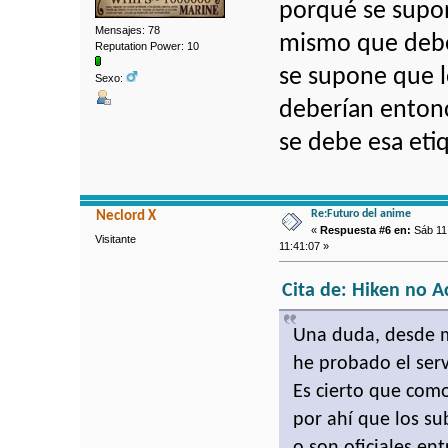
porqué se supon
Mensajes: 78
mismo que deberí
Reputation Power: 10
se supone que l
Sexo:
deberían entonce
se debe esa etiq
Re:Futuro del anime
Neclord X
«
Respuesta #6 en:
Sáb 11 
Visitante
11:41:07 »
Cita de: Hiken no Ac
Una duda, desde 
he probado el serv
Es cierto que como
por ahí que los s
o son oficiales en