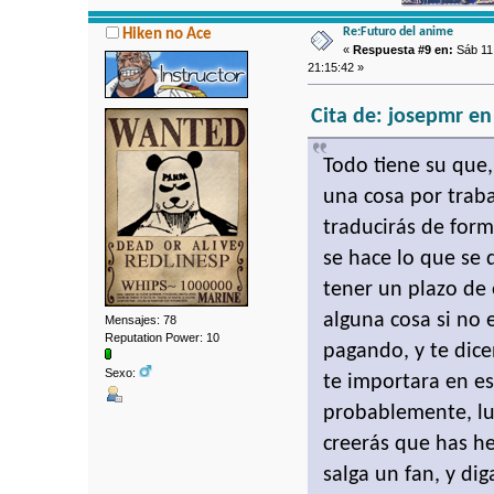
Re:Futuro del anime
Hiken no Ace
«
Respuesta #9 en:
Sáb 11 
21:15:42 »
Cita de: josepmr en
Todo tiene su que,
una cosa por traba
traducirás de form
se hace lo que se q
tener un plazo de 
alguna cosa si no 
Mensajes: 78
Reputation Power: 10
pagando, y te dice
Sexo:
te importara en es
probablemente, lue
creerás que has he
salga un fan, y di