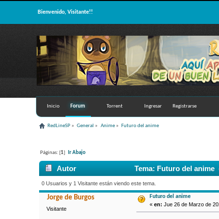
Bienvenido, Visitante!!
Inicio
Forum
Torrent
Ingresar
Registrarse
RedLineSP
»
General
»
Anime
»
Futuro del anime
Páginas: [
1
]
Ir Abajo
Autor
Tema: Futuro del anime 
0 Usuarios y 1 Visitante están viendo este tema.
Futuro del anime
Jorge de Burgos
«
en:
Jue 26 de Marzo de 202
Visitante