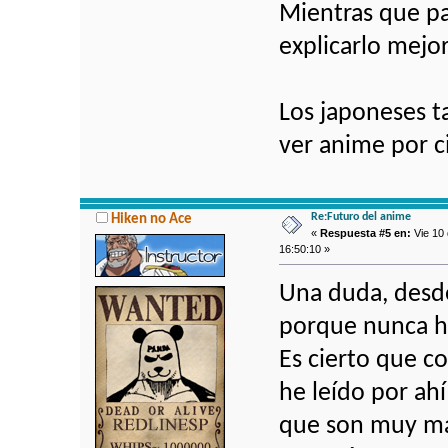
Mientras que pa
explicarlo mejor
Los japoneses t
ver anime por 
Re:Futuro del anime
Hiken no Ace
«
Respuesta #5 en:
Vie 10 
16:50:10 »
Una duda, desd
porque nunca he
Es cierto que c
he leído por ah
que son muy mal