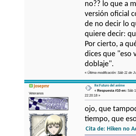
no?? lo que a m
versión oficial 
de no decir lo 
quiere decir: qu
Por cierto, a qu
dices que "eso 
doblaje".
«
Última modificación: Sáb 11 de J
Re:Futuro del anime
josepmr
«
Respuesta #10 en:
Sáb 11
Veteranos
22:20:18 »
ojo, que tampoc
tiempo, que eso
Cita de: Hiken no A