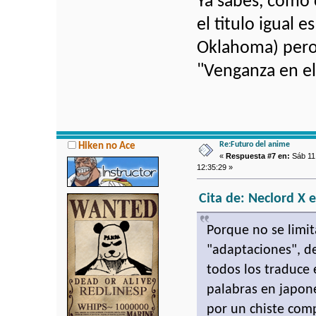
Ya sabes, como 
el titulo igual 
Oklahoma) pero 
"Venganza en el
Re:Futuro del anime
Hiken no Ace
«
Respuesta #7 en:
Sáb 11 
12:35:29 »
Cita de: Neclord X e
Porque no se limit
"adaptaciones", d
todos los traduce
palabras en japoné
por un chiste com