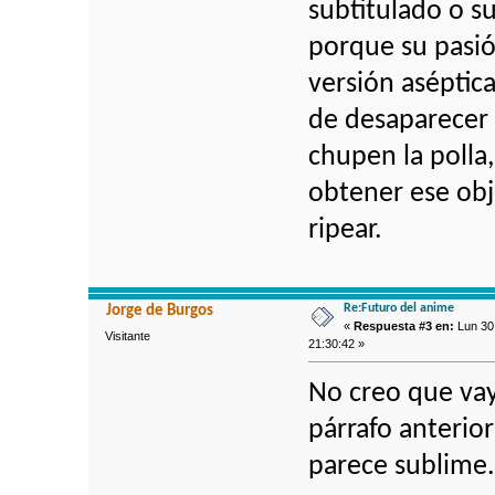
subtitulado o su
porque su pasió
versión aséptic
de desaparecer 
chupen la polla
obtener ese obj
ripear.
Re:Futuro del anime
Jorge de Burgos
«
Respuesta #3 en:
Lun 30 
Visitante
21:30:42 »
No creo que vay
párrafo anterio
parece sublime