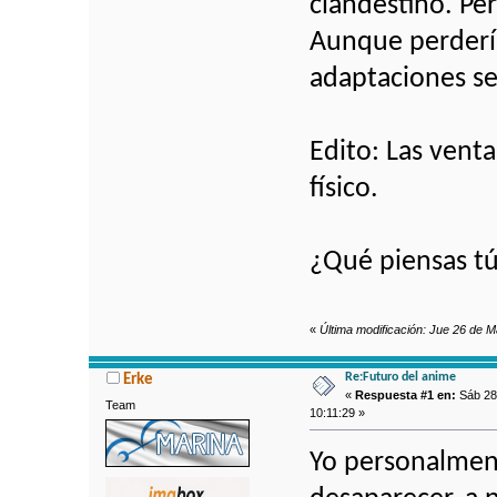
clandestino. Per
Aunque perdería
adaptaciones s
Edito: Las venta
físico.
¿Qué piensas t
«
Última modificación: Jue 26 de 
Re:Futuro del anime
Erke
«
Respuesta #1 en:
Sáb 28
Team
10:11:29 »
Yo personalment