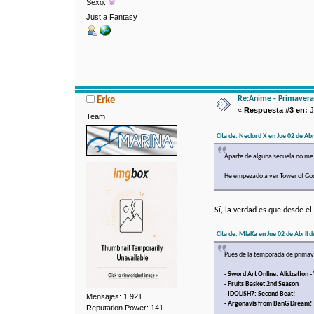
Sexo:
Just a Fantasy
Re:Anime - Primavera
Erke
«
Respuesta #3 en:
J
Team
Cita de: Neclord X en Jue 02 de Abr
Aparte de alguna secuela no me 
He empezado a ver Tower of God,
Sí, la verdad es que desde e
Cita de: MiaKa en Jue 02 de Abril d
Pues de la temporada de primave
- Sword Art Online: Alicization
- Fruits Basket 2nd Season
- IDOLiSH7: Second Beat!
Mensajes: 1.921
- Argonavis from BanG Dream!
Reputation Power: 141