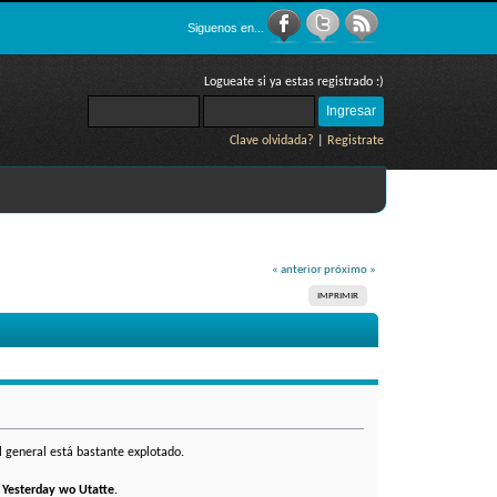
Siguenos en...
Logueate si ya estas registrado :)
Clave olvidada?
|
Registrate
« anterior
próximo »
IMPRIMIR
l general está bastante explotado.
y
Yesterday wo Utatte
.