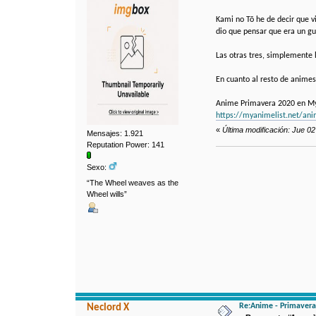
Kami no Tō he de decir que v
dio que pensar que era un gu
Las otras tres, simplemente 
En cuanto al resto de anime
Anime Primavera 2020 en M
https://myanimelist.net/an
«
Última modificación: Jue 02
Mensajes: 1.921
Reputation Power: 141
Sexo:
“The Wheel weaves as the
Wheel wills”
Re:Anime - Primavera
Neclord X