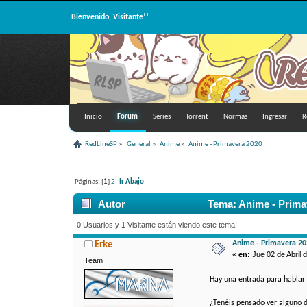
Bienvenido, Visitante!!
Inicio
Forum
Series
Torrent
Normas
Ingresar
R
RedLineSP
»
General
»
Anime
»
Anime - Primavera 2020
Páginas: [
1
]
2
Ir Abajo
Autor
Tema: Anime - Prima
0 Usuarios y 1 Visitante están viendo este tema.
Anime - Primavera 20
Erke
«
en:
Jue 02 de Abril d
Team
Hay una entrada para hablar 
¿Tenéis pensado ver alguno 