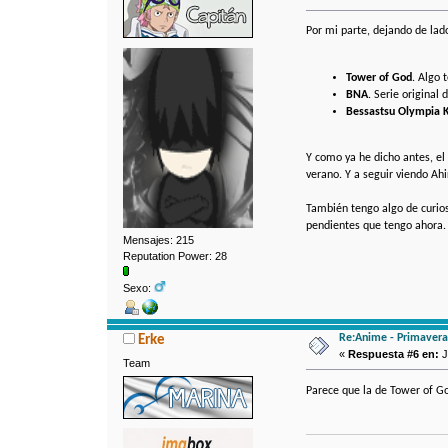
Por mi parte, dejando de la
Tower of God
. Algo
BNA
. Serie original
Bessastsu Olympia 
Y como ya he dicho antes, e
verano. Y a seguir viendo Ahi
También tengo algo de curios
pendientes que tengo ahora.
Mensajes: 215
Reputation Power: 28
Sexo:
Re:Anime - Primavera
Erke
«
Respuesta #6 en:
J
Team
Parece que la de Tower of G