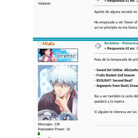
«
Respuesta #1 en:
J
Visitante
Aparte de alguna secuela no
He empezado a ver Tower of G
así en principio no me llama
Re:Anime - Primavera
MiaKa
«
Respuesta #2 en:
J
Pues de la temporada de prim
- Sword Art Online: Alicizat
- Fruits Basket 2nd Season
- IDOLiSH7: Second Beat!
- Argonavis from BanG Dre
Iba a ver también la serie d
quedará a la espera.
Si alguien le interesa ver la
Mensajes: 136
Reputation Power: 16