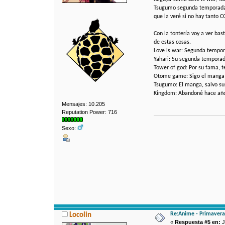
Tsugumo segunda temporada 
que la veré si no hay tanto C
Con la tontería voy a ver ba
de estas cosas.
Love is war: Segunda tempor
Yahari: Su segunda temporad
Tower of god: Por su fama,
Otome game: Sigo el manga y
Tsugumo: El manga, salvo su
Kingdom: Abandoné hace años 
Mensajes: 10.205
Reputation Power: 716
Sexo:
Re:Anime - Primavera
Locolin
«
Respuesta #5 en:
J