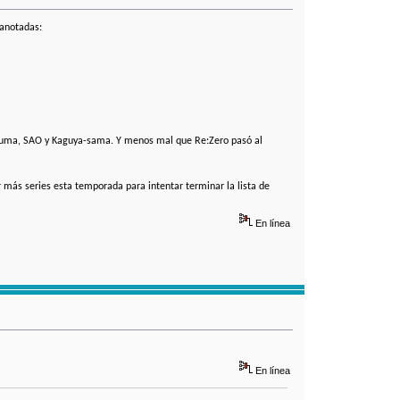
 anotadas:
Souma, SAO y Kaguya-sama. Y menos mal que Re:Zero pasó al
 más series esta temporada para intentar terminar la lista de
En línea
En línea