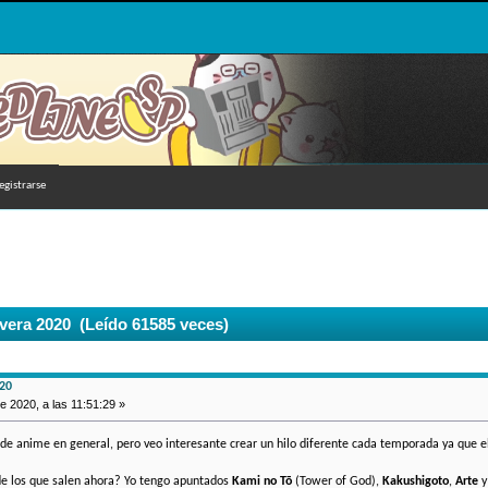
egistrarse
vera 2020 (Leído 61585 veces)
20
e 2020, a las 11:51:29 »
de anime en general, pero veo interesante crear un hilo diferente cada temporada ya que e
de los que salen ahora? Yo tengo apuntados
Kami no Tō
(Tower of God),
Kakushigoto
,
Arte