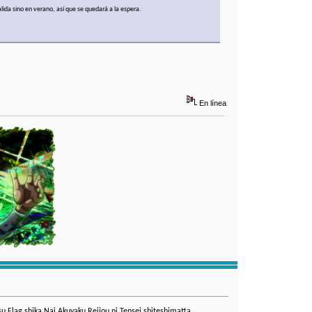
lida sino en verano, así que se quedará a la espera.
En línea
lag shika Nai Akuyaku Reijou ni Tensei shiteshimatta...,