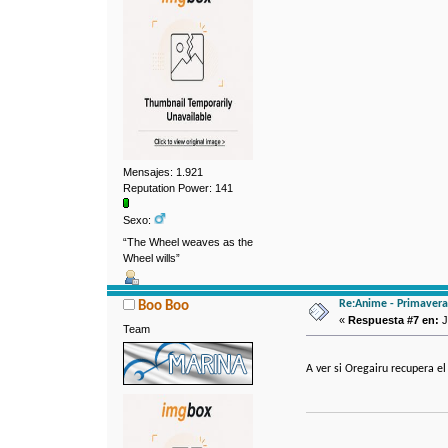
Mensajes: 1.921
Reputation Power: 141
Sexo:
“The Wheel weaves as the
Wheel wills”
Re:Anime - Primavera
Boo Boo
«
Respuesta #7 en:
J
Team
A ver si Oregairu recupera 