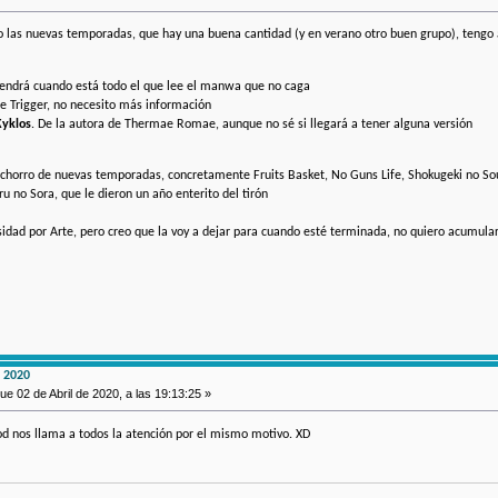
do las nuevas temporadas, que hay una buena cantidad (y en verano otro buen grupo), tengo
 tendrá cuando está todo el que lee el manwa que no caga
 de Trigger, no necesito más información
Kyklos
. De la autora de Thermae Romae, aunque no sé si llegará a tener alguna versión
l chorro de nuevas temporadas, concretamente Fruits Basket, No Guns Life, Shokugeki no 
ru no Sora, que le dieron un año enterito del tirón
idad por Arte, pero creo que la voy a dejar para cuando esté terminada, no quiero acumular
 2020
ue 02 de Abril de 2020, a las 19:13:25 »
od nos llama a todos la atención por el mismo motivo. XD