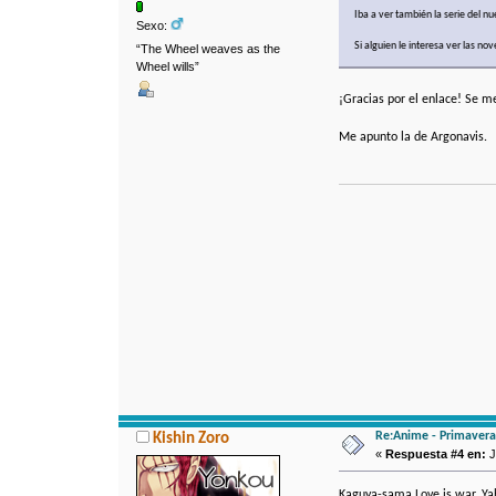
Iba a ver también la serie del n
Sexo:
Si alguien le interesa ver las no
“The Wheel weaves as the
Wheel wills”
¡Gracias por el enlace! Se m
Me apunto la de Argonavis.
Re:Anime - Primavera
Kishin Zoro
«
Respuesta #4 en:
J
Kaguya-sama Love is war, Ya