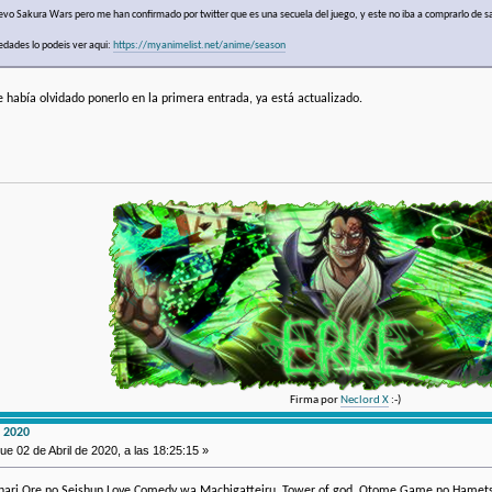
uevo Sakura Wars pero me han confirmado por twitter que es una secuela del juego, y este no iba a comprarlo de sa
vedades lo podeis ver aqui:
https://myanimelist.net/anime/season
e había olvidado ponerlo en la primera entrada, ya está actualizado.
Firma por
Neclord X
:-)
 2020
ue 02 de Abril de 2020, a las 18:25:15 »
hari Ore no Seishun Love Comedy wa Machigatteiru, Tower of god, Otome Game no Hametsu F