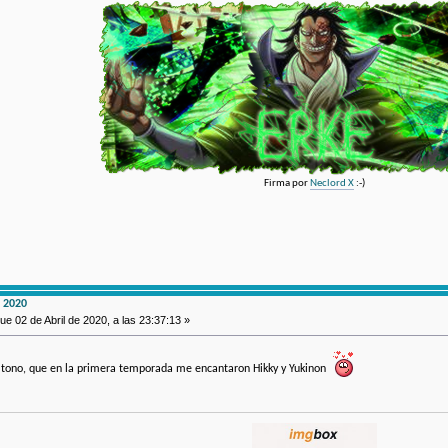
Firma por
Neclord X
:-)
 2020
ue 02 de Abril de 2020, a las 23:37:13 »
el tono, que en la primera temporada me encantaron Hikky y Yukinon