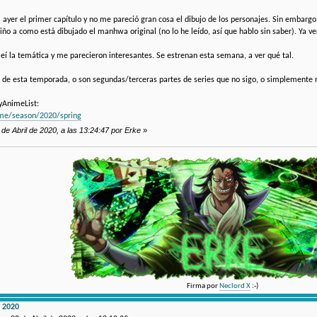
i ayer el primer capítulo y no me pareció gran cosa el dibujo de los personajes. Sin embarg
iño a como está dibujado el manhwa original (no lo he leído, así que hablo sin saber). Ya
leí la temática y me parecieron interesantes. Se estrenan esta semana, a ver qué tal.
s de esta temporada, o son segundas/terceras partes de series que no sigo, o simplemente 
yAnimeList:
ime/season/2020/spring
 de Abril de 2020, a las 13:24:47 por Erke
»
Firma por
Neclord X
:-)
 2020