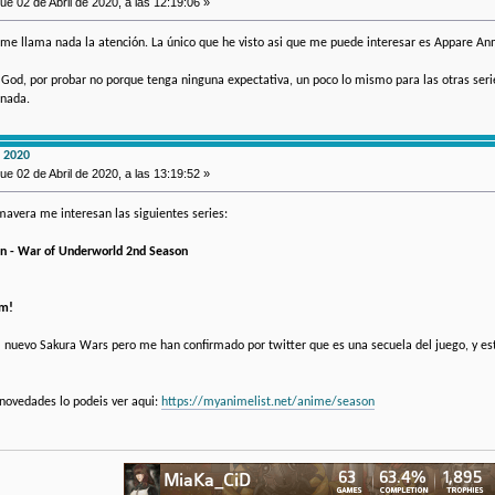
ue 02 de Abril de 2020, a las 12:19:06 »
 me llama nada la atención. La único que he visto asi que me puede interesar es Appare A
od, por probar no porque tenga ninguna expectativa, un poco lo mismo para las otras seri
 nada.
 2020
ue 02 de Abril de 2020, a las 13:19:52 »
avera me interesan las siguientes series:
ion - War of Underworld 2nd Season
am!
el nuevo Sakura Wars pero me han confirmado por twitter que es una secuela del juego, y est
s novedades lo podeis ver aqui:
https://myanimelist.net/anime/season