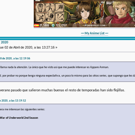
~~ My Anime List ~~
 2020
ue 02 de Abril de 2020, a las 13:27:16 »
il de 2020, a las 12:19:06
llama nada la atención. La único que he visto asi que me puede interesar es Appare Anman.
 por probar no porque tenga ninguna expectativa, un poco lo mismo para las otras series, que supongo que les da
l verano pasado que salieron muchas buenas el resto de temporadas han sido flojillas.
e 2020, a las 13:19:52
ra me interesan las siguientes series:
 - War of Underworld 2nd Season