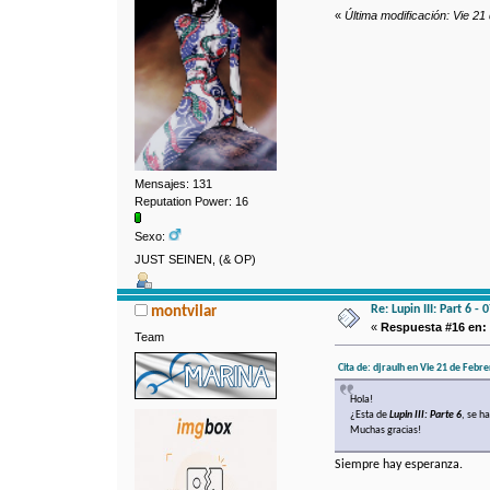
«
Última modificación: Vie 21
Mensajes: 131
Reputation Power: 16
Sexo:
JUST SEINEN, (& OP)
Re: Lupin III: Part 6 -
montvilar
«
Respuesta #16 en:
Team
Cita de: djraulh en Vie 21 de Febr
Hola!
¿Esta de
Lupin III: Parte 6
, se h
Muchas gracias!
Siempre hay esperanza.