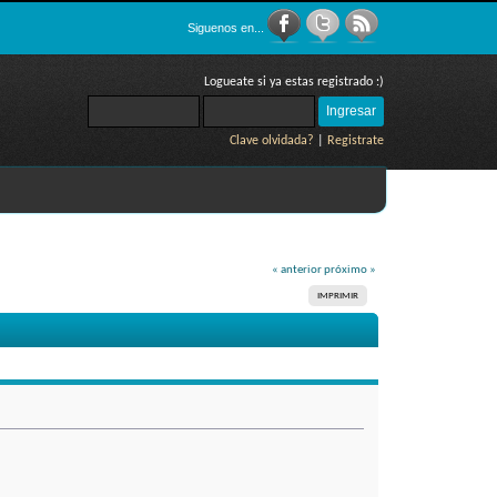
Siguenos en...
Logueate si ya estas registrado :)
Clave olvidada?
|
Registrate
« anterior
próximo »
IMPRIMIR