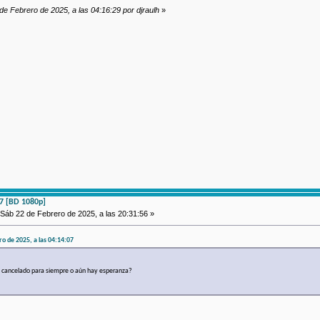
 de Febrero de 2025, a las 04:16:29 por djraulh
»
 07 [BD 1080p]
Sáb 22 de Febrero de 2025, a las 20:31:56 »
ero de 2025, a las 04:14:07
a cancelado para siempre o aún hay esperanza?