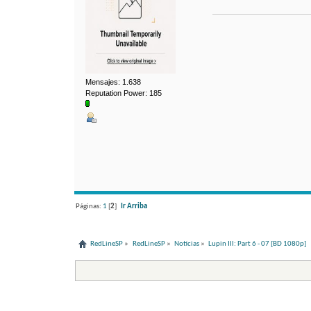
Mensajes: 1.638
Reputation Power: 185
Páginas:
1
[
2
]
Ir Arriba
RedLineSP
»
RedLineSP
»
Noticias
»
Lupin III: Part 6 - 07 [BD 1080p]