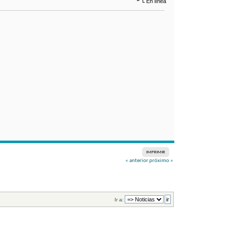
En línea
IMPRIMIR
« anterior
próximo »
Ir a: