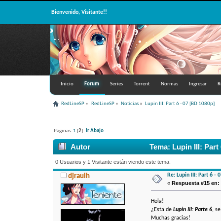
Bienvenido, Visitante!!
Inicio
Forum
Series
Torrent
Normas
Ingresar
R
RedLineSP
»
RedLineSP
»
Noticias
»
Lupin III: Part 6 - 07 [BD 1080p]
Páginas:
1
[
2
]
Ir Abajo
Autor
Tema: Lupin III: Part
0 Usuarios y 1 Visitante están viendo este tema.
Re: Lupin III: Part 6 -
djraulh
«
Respuesta #15 en:
Hola!
¿Esta de
Lupin III: Parte 6
, s
Muchas gracias!