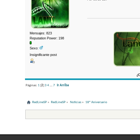
Mensajes: 823
Reputation Power: 198
Sexo:
Insignificante post
¿C
Páginas:
1
[
2
]
3
4
...
7
Ir Arriba
RedLineSP
»
RedLineSP
»
Noticias
»
18º Aniversario