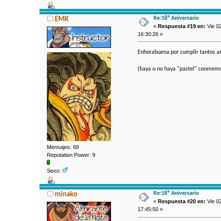
Re:18º Aniversario
EMK
«
Respuesta #19 en:
Vie 02
16:30:26 »
Enhorabuena por cumplir tantos a
(haya o no haya "pastel" conmemo
Mensajes: 68
Reputation Power: 9
Sexo:
Re:18º Aniversario
minako
«
Respuesta #20 en:
Vie 02
17:45:50 »