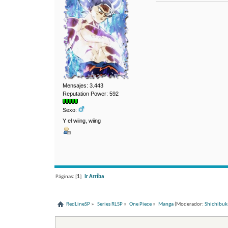
Mensajes: 3.443
Reputation Power: 592
Sexo:
Y el wiing, wiing
Páginas: [
1
]
Ir Arriba
RedLineSP
»
Series RLSP
»
One Piece
»
Manga
(Moderador:
Shichibuk