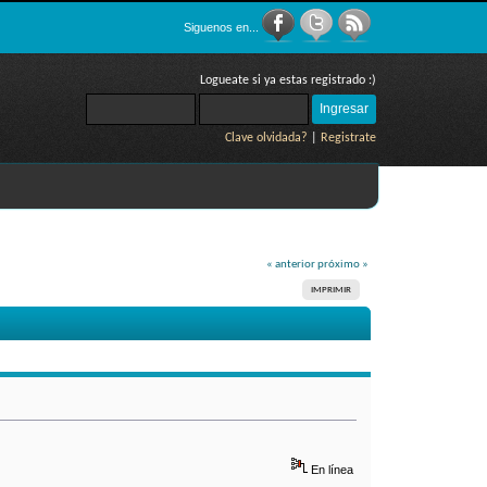
Siguenos en...
Logueate si ya estas registrado :)
Clave olvidada?
|
Registrate
« anterior
próximo »
IMPRIMIR
En línea