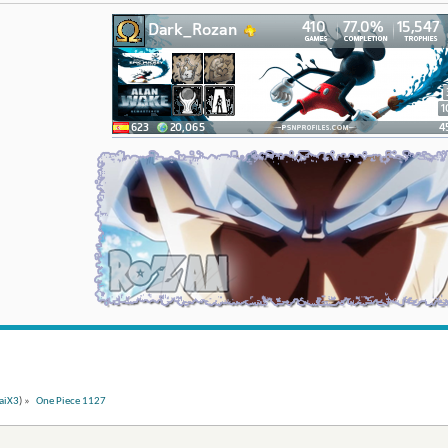
aiX3
) »
One Piece 1127