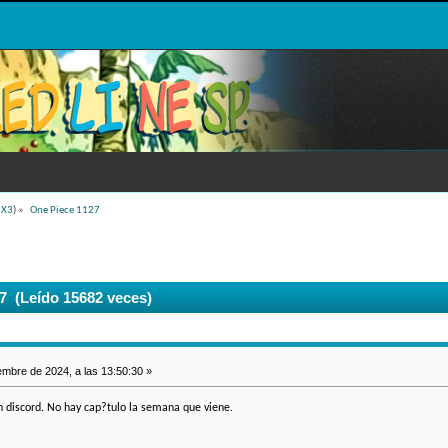
iX3
) »
One Piece 1127
7 (Leído 15682 veces)
mbre de 2024, a las 13:50:30 »
en discord. No hay cap?tulo la semana que viene.