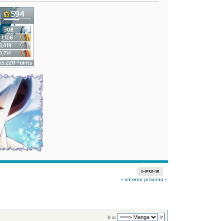
IMPRIMIR
« anterior
próximo »
Ir a: