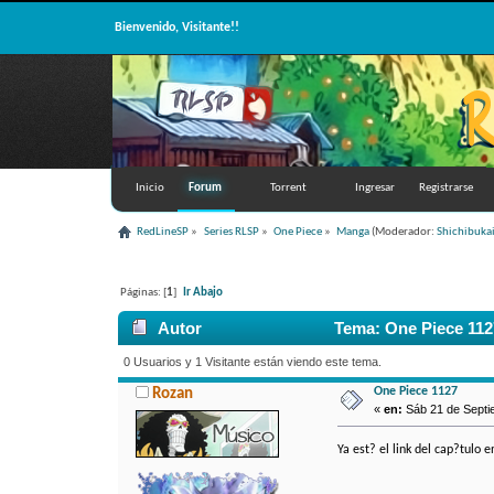
Bienvenido, Visitante!!
Inicio
Forum
Torrent
Ingresar
Registrarse
RedLineSP
»
Series RLSP
»
One Piece
»
Manga
(Moderador:
Shichibuka
Páginas: [
1
]
Ir Abajo
Autor
Tema: One Piece 112
0 Usuarios y 1 Visitante están viendo este tema.
One Piece 1127
Rozan
«
en:
Sáb 21 de Septie
Ya est? el link del cap?tulo 