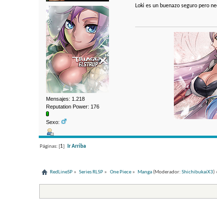
Loki es un buenazo seguro pero nec
Mensajes: 1.218
Reputation Power: 176
Sexo:
Páginas: [
1
]
Ir Arriba
RedLineSP
»
Series RLSP
»
One Piece
»
Manga
(Moderador:
ShichibukaiX3
) 