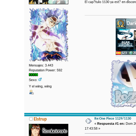
El cap?tulo 1130 ya est? en disco
Mensajes: 3.443
Reputation Power: 592
Sexo:
Y el wiing, wiing
Re:One Piece 1129/1130
Elstrup
«
Respuesta #1 en:
Dom 20
17:43:58 »