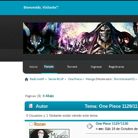
Bienvenido, Visitante!!
Inicio
Forum
Torrent
Ingresar
Registrarse
RedLineSP
»
Series RLSP
»
One Piece
»
Manga
(Moderador:
ShichibukaiX3
) »
Páginas: [
1
]
Ir Abajo
Autor
Tema: One Piece 1129/11
0 Usuarios y 1 Visitante están viendo este tema.
One Piece 1129/1130
Rozan
«
en:
Sáb 19 de Octubre de 