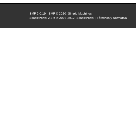
SMF 2.0.19
|
SMF © 2020
,
Simple Machines
SimplePortal 2.3.5 © 2008-2012, SimplePortal
|
Términos y Normativa