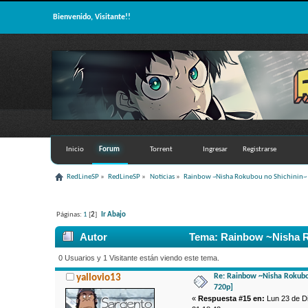
Bienvenido, Visitante!!
Inicio
Forum
Torrent
Ingresar
Registrarse
RedLineSP
»
RedLineSP
»
Noticias
»
Rainbow ~Nisha Rokubou no Shichinin~
Páginas:
1
[
2
]
Ir Abajo
Autor
Tema: Rainbow ~Nisha Ro
0 Usuarios y 1 Visitante están viendo este tema.
Re: Rainbow ~Nisha Rokubo
yallovio13
720p]
«
Respuesta #15 en:
Lun 23 de Di