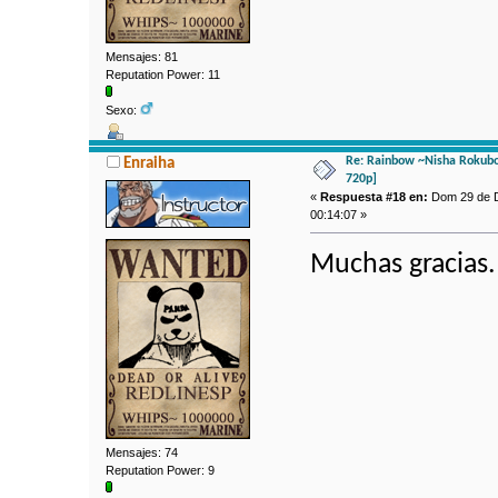
Mensajes: 81
Reputation Power: 11
Sexo:
Re: Rainbow ~Nisha Rokubo
Enraiha
720p]
«
Respuesta #18 en:
Dom 29 de D
00:14:07 »
Muchas gracias.
Mensajes: 74
Reputation Power: 9