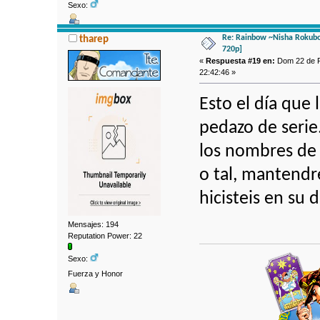
Sexo:
Re: Rainbow ~Nisha Rokubo
tharep
720p]
«
Respuesta #19 en:
Dom 22 de F
22:42:46 »
Esto el día que 
pedazo de serie
los nombres de 
o tal, mantendr
hicisteis en su 
Mensajes: 194
Reputation Power: 22
Sexo:
Fuerza y Honor