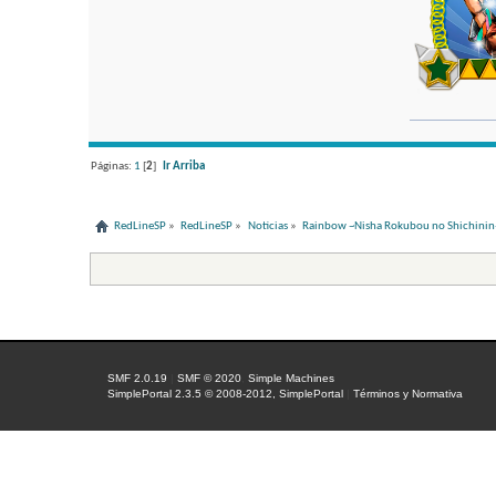
Páginas:
1
[
2
]
Ir Arriba
RedLineSP
»
RedLineSP
»
Noticias
»
Rainbow ~Nisha Rokubou no Shichinin
SMF 2.0.19
|
SMF © 2020
,
Simple Machines
SimplePortal 2.3.5 © 2008-2012, SimplePortal
|
Términos y Normativa