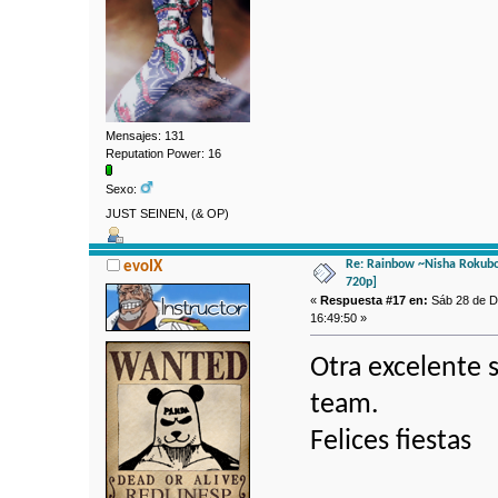
Mensajes: 131
Reputation Power: 16
Sexo:
JUST SEINEN, (& OP)
Re: Rainbow ~Nisha Rokubo
evoIX
720p]
«
Respuesta #17 en:
Sáb 28 de Di
16:49:50 »
Otra excelente 
team.
Felices fiestas