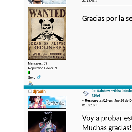
21:18:43 »
Gracias por la s
Mensajes: 39
Reputation Power: 9
Sexo:
Re: Rainbow ~Nisha Rokubo
djraulh
720p]
«
Respuesta #16 en:
Jue 26 de Di
01:02:16 »
Voy a probar es
Muchas gracias!