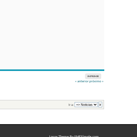
IMPRIMIR
« anterior
próximo »
Ir a: