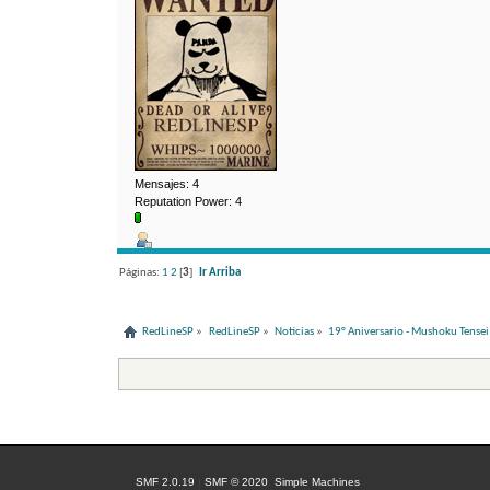
Mensajes: 4
Reputation Power: 4
Páginas:
1
2
[
3
]
Ir Arriba
RedLineSP
»
RedLineSP
»
Noticias
»
19° Aniversario - Mushoku Tensei I
SMF 2.0.19
|
SMF © 2020
,
Simple Machines