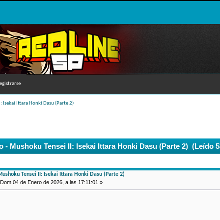
egistrarse
: Isekai Ittara Honki Dasu (Parte 2)
 - Mushoku Tensei II: Isekai Ittara Honki Dasu (Parte 2) (Leído 
Mushoku Tensei II: Isekai Ittara Honki Dasu (Parte 2)
Dom 04 de Enero de 2026, a las 17:11:01 »