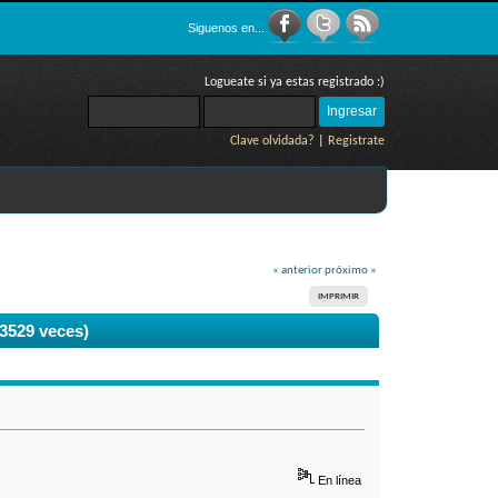
Siguenos en...
Logueate si ya estas registrado :)
Clave olvidada?
|
Registrate
« anterior
próximo »
IMPRIMIR
53529 veces)
En línea