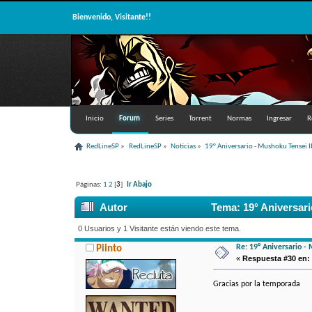
Bienvenido, Visitante!!
Inicio
Forum
Series
Torrent
Normas
Ingresar
R
RedLineSP
»
RedLineSP
»
Noticias
»
19° Aniversario - Mushoku Tensei II
Páginas:
1
2
[
3
]
Ir Abajo
Autor
Tema: 19° Aniversario
0 Usuarios y 1 Visitante están viendo este tema.
Re: 19° Aniversario - 
Piinto
«
Respuesta #30 en:
Gracias por la temporada