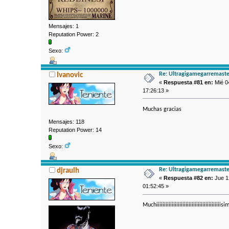
Mensajes: 1
Reputation Power: 2
Sexo:
Re: Ultragigamegarremaste
Ivanovic
«
Respuesta #81 en:
Mié 04
17:26:13 »
Muchas gracias
Mensajes: 118
Reputation Power: 14
Sexo:
Re: Ultragigamegarremaste
djraulh
«
Respuesta #82 en:
Jue 12
01:52:45 »
Muchiiiiiiiiiiiiiiiiiiiiiiiiiiiiiiiiiiiiiiiii