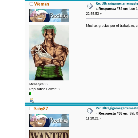
Re: Ultragigamegarremaste
Weman
«
Respuesta #84 en:
Lun 16
22:55:53 »
Muchas gracias por el trabajazo, 
Mensajes: 6
Reputation Power: 3
Re: Ultragigamegarremaste
Saby87
«
Respuesta #85 en:
Sáb 0
11:20:21 »