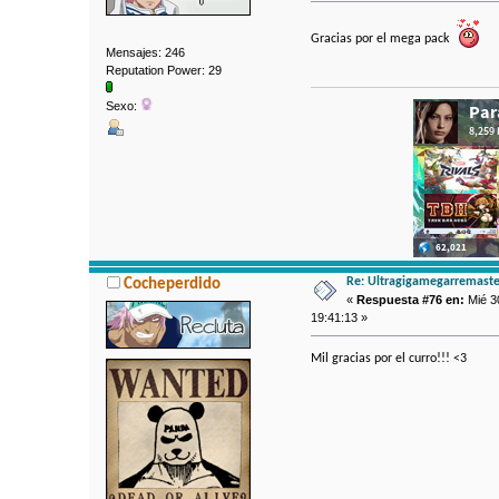
Gracias por el mega pack
Mensajes: 246
Reputation Power: 29
Sexo:
Re: Ultragigamegarremaste
Cocheperdido
«
Respuesta #76 en:
Mié 30
19:41:13 »
Mil gracias por el curro!!! <3