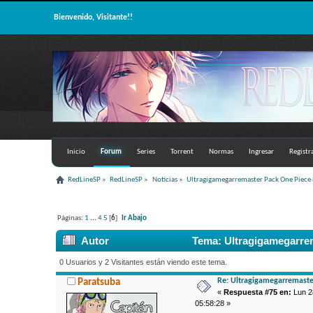
Bienvenido, Visitante!!
Inicio
Forum
Series
Torrent
Normas
Ingresar
Registr
RedLineSP
»
RedLineSP
»
Noticias
»
Ultragigamegarremaster Pack One Piec
Páginas:
1
...
4
5
[
6
]
Ir Abajo
Autor
Tema: Ultragigamegarrem
0 Usuarios y 2 Visitantes están viendo este tema.
Re: Ultragigamegarremaste
Paratsuba
«
Respuesta #75 en:
Lun 28
05:58:28 »