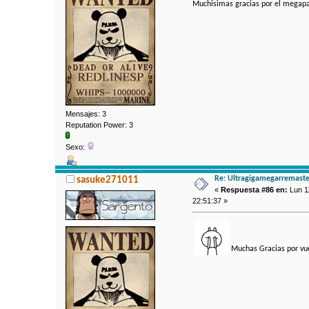
Muchisimas gracias por el megap
Mensajes: 3
Reputation Power: 3
Sexo:
Re: Ultragigamegarremaste
sasuke271011
«
Respuesta #86 en:
Lun 11
22:51:37 »
Muchas Gracias por vue