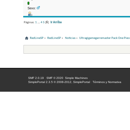
Sexo:
Páginas:
1
...
4
5
[
6
]
Ir Arriba
RedLineSP
»
RedLineSP
»
Noticias
»
Ultragigamegarremaster Pack One Pie
SMF 2.0.19
|
SMF © 2020
,
Simple Machines
SimplePortal 2.3.5 © 2008-2012, SimplePortal
|
Términos y Normativa