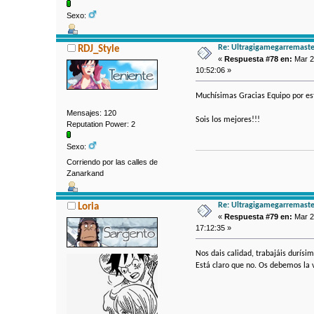
Sexo:
Re: Ultragigamegarremaste
RDJ_Style
«
Respuesta #78 en:
Mar 2
10:52:06 »
Muchísimas Gracias Equipo por es
Mensajes: 120
Sois los mejores!!!
Reputation Power: 2
Sexo:
Corriendo por las calles de
Zanarkand
Re: Ultragigamegarremaste
Loria
«
Respuesta #79 en:
Mar 2
17:12:35 »
Nos dais calidad, trabajáis durísi
Está claro que no. Os debemos la v