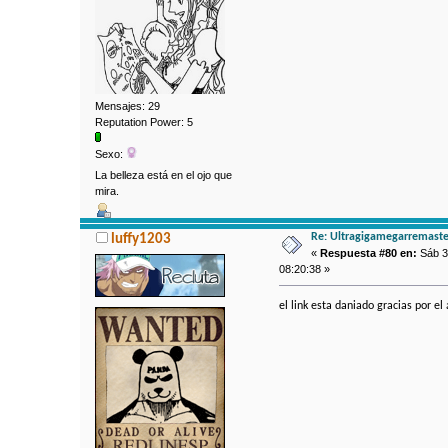
Mensajes: 29
Reputation Power: 5
Sexo:
La belleza está en el ojo que
mira.
Re: Ultragigamegarremaste
luffy1203
«
Respuesta #80 en:
Sáb 3
08:20:38 »
el link esta daniado gracias por el