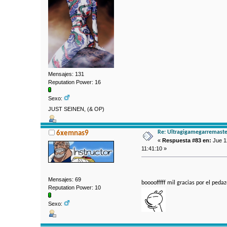
Mensajes: 131
Reputation Power: 16
Sexo:
JUST SEINEN, (& OP)
Re: Ultragigamegarremaste
6xemnas9
«
Respuesta #83 en:
Jue 12
11:41:10 »
Mensajes: 69
boooofffff mil gracias por el ped
Reputation Power: 10
Sexo: