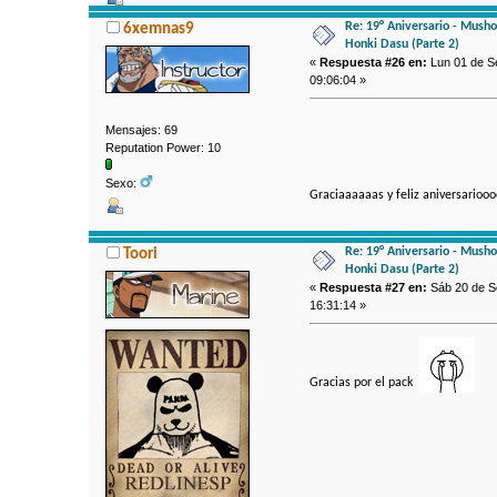
Re: 19° Aniversario - Mushok
6xemnas9
Honki Dasu (Parte 2)
«
Respuesta #26 en:
Lun 01 de Se
09:06:04 »
Mensajes: 69
Reputation Power: 10
Sexo:
Graciaaaaaas y feliz aniversarioo
Re: 19° Aniversario - Mushok
Toori
Honki Dasu (Parte 2)
«
Respuesta #27 en:
Sáb 20 de Se
16:31:14 »
Gracias por el pack