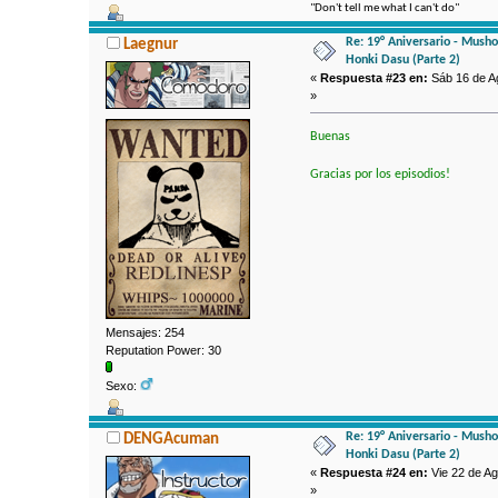
"Don't tell me what I can't do"
Re: 19° Aniversario - Mushok
Laegnur
Honki Dasu (Parte 2)
«
Respuesta #23 en:
Sáb 16 de Ag
»
Buenas
Gracias por los episodios!
Mensajes: 254
Reputation Power: 30
Sexo:
Re: 19° Aniversario - Mushok
DENGAcuman
Honki Dasu (Parte 2)
«
Respuesta #24 en:
Vie 22 de Ag
»