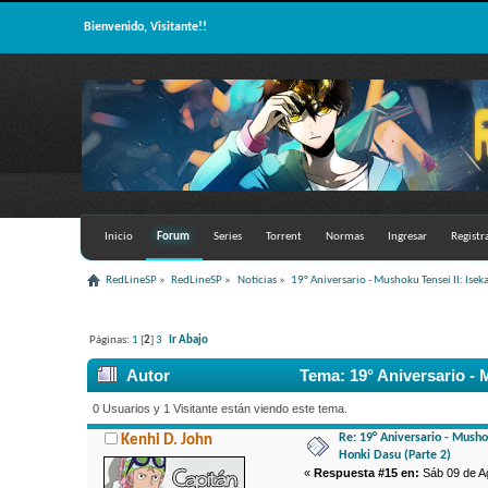
Bienvenido, Visitante!!
Inicio
Forum
Series
Torrent
Normas
Ingresar
Registr
RedLineSP
»
RedLineSP
»
Noticias
»
19° Aniversario - Mushoku Tensei II: Iseka
Páginas:
1
[
2
]
3
Ir Abajo
Autor
Tema: 19° Aniversario - M
53721 veces)
0 Usuarios y 1 Visitante están viendo este tema.
Re: 19° Aniversario - Mushok
Kenhi D. John
Honki Dasu (Parte 2)
«
Respuesta #15 en:
Sáb 09 de Ag