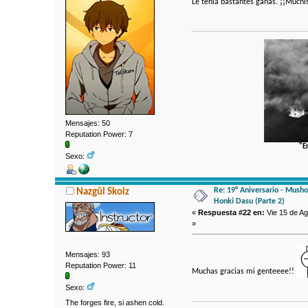
Le tenía bastantes ganas. ¡¡Muchí
Mensajes: 50
Reputation Power: 7
"E
Sexo:
Re: 19° Aniversario - Mushok
Nazgûl Skoiz
Honki Dasu (Parte 2)
«
Respuesta #22 en:
Vie 15 de Ag
»
Mensajes: 93
Reputation Power: 11
Muchas gracias mi genteeee!!
Sexo:
The forges fire, si ashen cold.