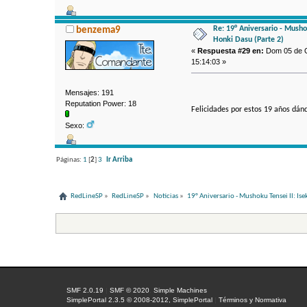
Re: 19° Aniversario - Mushok
benzema9
Honki Dasu (Parte 2)
«
Respuesta #29 en:
Dom 05 de O
15:14:03 »
Mensajes: 191
Reputation Power: 18
Felicidades por estos 19 años dá
Sexo:
Páginas:
1
[
2
]
3
Ir Arriba
RedLineSP
»
RedLineSP
»
Noticias
»
19° Aniversario - Mushoku Tensei II: Ise
SMF 2.0.19
|
SMF © 2020
,
Simple Machines
SimplePortal 2.3.5 © 2008-2012, SimplePortal
|
Términos y Normativa