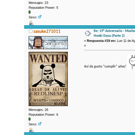
Mensajes: 23
Reputation Power: 5
Sexo:
Re: 19° Aniversario - Mushok
sasuke271011
Honki Dasu (Parte 2)
«
Respuesta #19 en:
Lun 11 de Ag
»
Así da gusto "cumplir" años!
Mensajes: 26
Reputation Power: 6
Sexo: