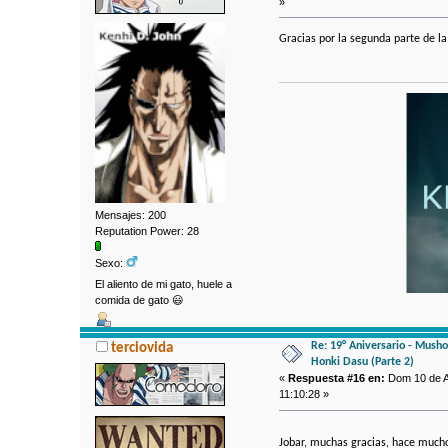
»
Gracias por la segunda parte de la
Mensajes: 200
Reputation Power: 28
Sexo:
El aliento de mi gato, huele a
comida de gato 😃
Re: 19° Aniversario - Mushok
terciovida
Honki Dasu (Parte 2)
«
Respuesta #16 en:
Dom 10 de A
11:10:28 »
Jobar, muchas gracias, hace mucho