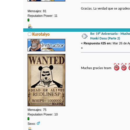
Gracias. La verdad que se agradece
Mensajes: 81
Reputation Power: 11
Re: 19° Aniversario - Mushok
Kurotaiyo
Honki Dasu (Parte 2)
«
Respuesta #25 en:
Mar 26 de Ag
»
Muchas gracias team
Mensajes: 75
Reputation Power: 10
Sexo: