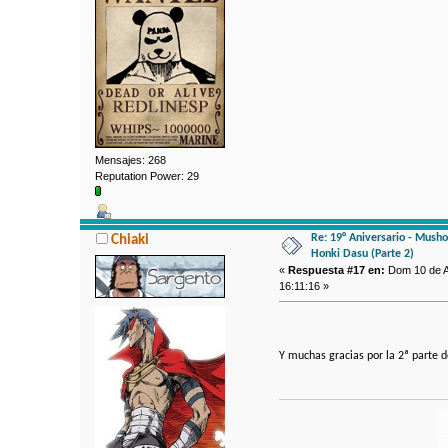
Mensajes: 268
Reputation Power: 29
Re: 19° Aniversario - Mushok
Chiaki
Honki Dasu (Parte 2)
«
Respuesta #17 en:
Dom 10 de A
16:11:16 »
Y muchas gracias por la 2ª parte 