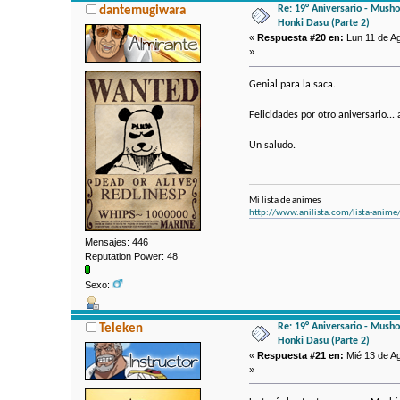
Re: 19° Aniversario - Mushok
dantemugiwara
Honki Dasu (Parte 2)
«
Respuesta #20 en:
Lun 11 de Ag
»
Genial para la saca.
Felicidades por otro aniversario...
Un saludo.
Mi lista de animes
http://www.anilista.com/lista-anim
Mensajes: 446
Reputation Power: 48
Sexo:
Re: 19° Aniversario - Mushok
Teleken
Honki Dasu (Parte 2)
«
Respuesta #21 en:
Mié 13 de Ag
»