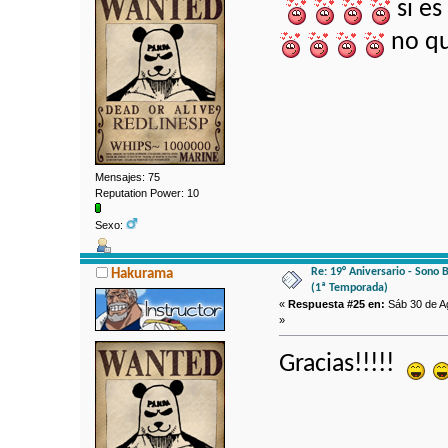
si es
no qu
Mensajes: 75
Reputation Power: 10
Sexo:
Re: 19° Aniversario - Sono 
Hakurama
(1ª Temporada)
«
Respuesta #25 en:
Sáb 30 de Ag
»
Gracias!!!!!