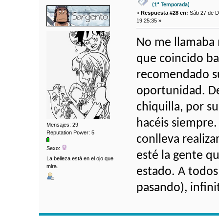
(1ª Temporada)
«
Respuesta #28 en:
Sáb 27 de Di
19:25:35 »
No me llamaba m
que coincido ba
recomendado su
oportunidad. De
chiquilla, por 
hacéis siempre.
Mensajes: 29
Reputation Power: 5
conlleva realiza
Sexo:
esté la gente q
La belleza está en el ojo que
mira.
estado. A todos
pasando), infini