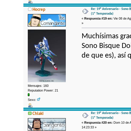
Re: 19° Aniversario - Sono 
Hocrep
(1ª Temporada)
«
Respuesta #19 en:
Vie 08 de Ag
»
Muchísimas grac
Sono Bisque Dol
de que es), así 
Mensajes: 160
Reputation Power: 21
Sexo:
Re: 19° Aniversario - Sono 
Chiaki
(1ª Temporada)
«
Respuesta #20 en:
Dom 10 de A
14:23:33 »