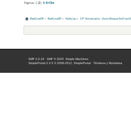
Páginas:
1
[
2
]
Ir Arriba
RedLineSP
»
RedLineSP
»
Noticias
»
19° Aniversario - Sono Bisque Doll wa 
SMF 2.0.19
|
SMF © 2020
,
Simple Machines
SimplePortal 2.3.5 © 2008-2012, SimplePortal
|
Términos y Normativa