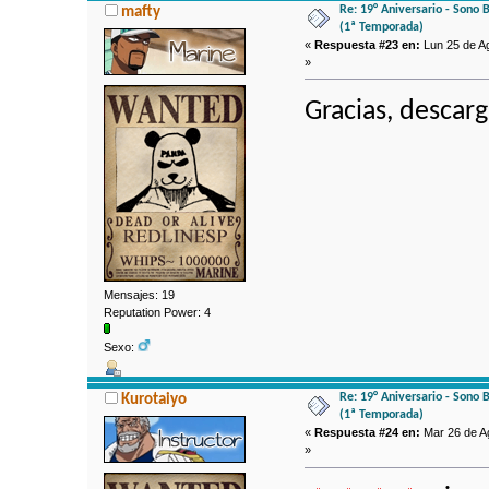
Re: 19° Aniversario - Sono 
mafty
(1ª Temporada)
«
Respuesta #23 en:
Lun 25 de Ag
»
Gracias, descar
Mensajes: 19
Reputation Power: 4
Sexo:
Re: 19° Aniversario - Sono 
Kurotaiyo
(1ª Temporada)
«
Respuesta #24 en:
Mar 26 de Ag
»