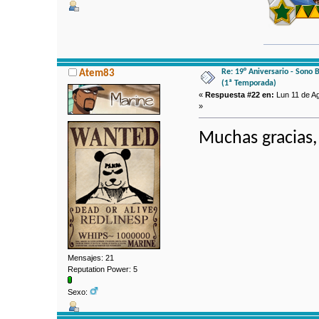
Re: 19° Aniversario - Sono 
Atem83
(1ª Temporada)
«
Respuesta #22 en:
Lun 11 de Ag
»
Muchas gracias,
Mensajes: 21
Reputation Power: 5
Sexo: