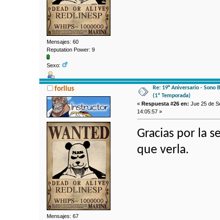
Mensajes: 60
Reputation Power: 9
Sexo:
Re: 19° Aniversario - Sono 
forlius
(1ª Temporada)
«
Respuesta #26 en:
Jue 25 de Se
14:05:57 »
Gracias por la s
que verla.
Mensajes: 67