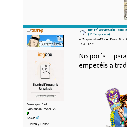
Re: 19° Aniversario - Sono 
tharep
(1ª Temporada)
«
Respuesta #21 en:
Dom 10 de A
16:31:12 »
No porfa... par
empecéis a tradu
Mensajes: 194
Reputation Power: 22
Sexo:
Fuerza y Honor