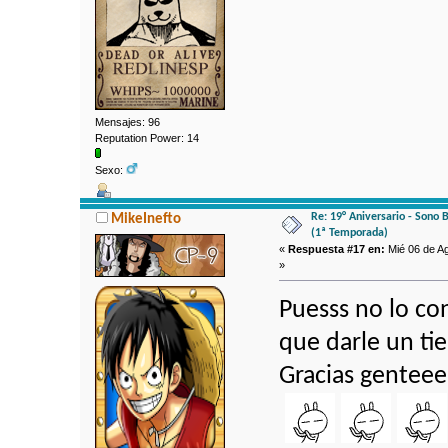
Mensajes: 96
Reputation Power: 14
Sexo:
Re: 19° Aniversario - Sono 
MikeInefto
(1ª Temporada)
«
Respuesta #17 en:
Mié 06 de Ag
»
Puesss no lo co
que darle un tie
Gracias genteee,