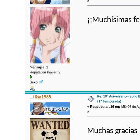
»
¡¡Muchísimas fel
Mensajes: 2
Reputation Power: 2
Sexo:
Re: 19° Aniversario - Sono 
Ksa1985
(1ª Temporada)
«
Respuesta #16 en:
Mié 06 de Ag
»
Muchas gracia