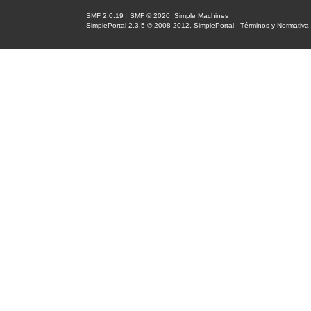
SMF 2.0.19
|
SMF © 2020
,
Simple Machines
SimplePortal 2.3.5 © 2008-2012, SimplePortal
|
Términos y Normativa