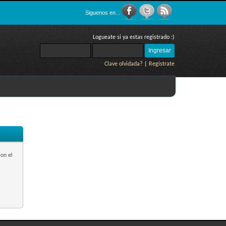
Siguenos en...
Logueate si ya estas registrado :)
Clave olvidada?
|
Registrate
on el