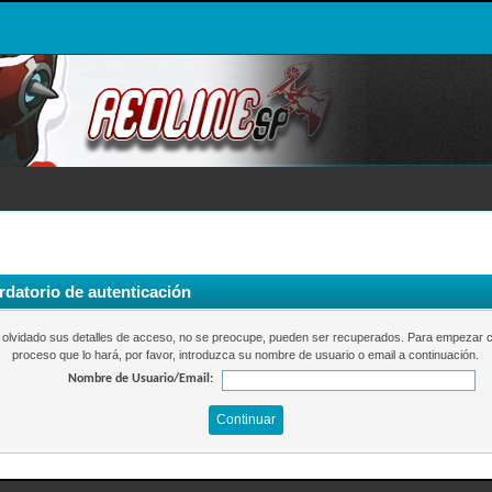
datorio de autenticación
a olvidado sus detalles de acceso, no se preocupe, pueden ser recuperados. Para empezar c
proceso que lo hará, por favor, introduzca su nombre de usuario o email a continuación.
Nombre de Usuario/Email: