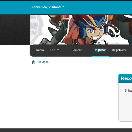
Bienvenido, Visitante!!
Inicio
Forum
Torrent
Ingresar
Registrarse
RedLineSP
Recor
Si h