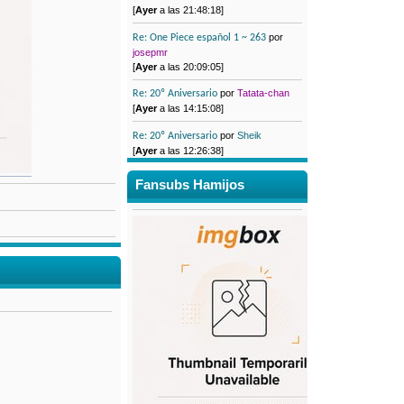
[
Ayer
a las 21:48:18]
por
Re: One Piece español 1 ~ 263
josepmr
[
Ayer
a las 20:09:05]
por
Tatata-chan
Re: 20º Aniversario
[
Ayer
a las 14:15:08]
por
Sheik
Re: 20º Aniversario
[
Ayer
a las 12:26:38]
Fansubs Hamijos