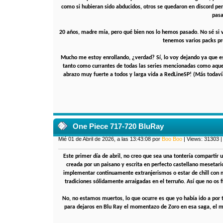
como si hubieran sido abducidos, otros se quedaron en discord pe
pasa
20 años, madre mía, pero qué bien nos lo hemos pasado. No sé si v
tenemos varios packs pr
Mucho me estoy enrollando, ¿verdad? Sí, lo voy dejando ya que e
tanto como currantes de todas las series mencionadas como aquell
abrazo muy fuerte a todos y larga vida a RedLineSP! (Más todav
One Piece 717-720 BluRay
Mié 01 de Abril de 2026, a las 13:43:08 por
Boo Boo
| Views: 31303 
Este primer día de abril, no creo que sea una tontería compartir 
creada por un paisano y escrita en perfecto castellano mesetari
implementar continuamente extranjerismos o estar de chill con 
tradiciones sólidamente arraigadas en el terruño. Así que no os f
No, no estamos muertos, lo que ocurre es que yo había ido a po
para dejaros en Blu Ray el momentazo de Zoro en esa saga, el me