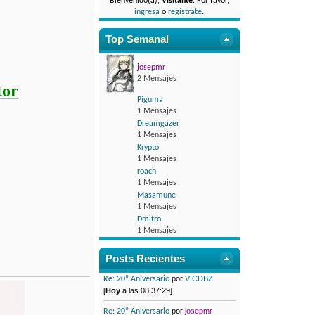
Bienvenido(a),
Visitante
. Por favor,
ingresa
o
regístrate
.
Top Semanal
josepmr
2 Mensajes
tor
Piguma
1 Mensajes
Dreamgazer
1 Mensajes
Krypto
1 Mensajes
roach
1 Mensajes
Masamune
1 Mensajes
Dmitro
1 Mensajes
Posts Recientes
por
VICDBZ
Re: 20º Aniversario
[
Hoy
a las 08:37:29]
por
josepmr
Re: 20º Aniversario