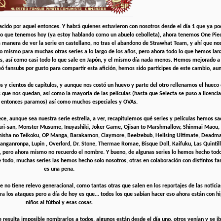
nacido por aquel entonces. Y habrá quienes estuvieron con nosotros desde el día 1 que ya p
lo que tenemos hoy (ya estoy hablando como un abuelo cebolleta), ahora tenemos One Pie
a manera de ver la serie en castellano, no tras el abandono de Strawhat Team, y ahí que n
 Lo mismo para muchas otras series a lo largo de los años, pero ahora todo lo que hemos lan
ales, así como casi todo lo que sale en Japón, y el mismo día nada menos. Hemos mejorado 
 fansubs por gusto para compartir esta afición, hemos sido partícipes de este cambio, au
 cientos de capítulos, y aunque nos costó un huevo y parte del otro rellenamos el hueco de
que nos quedan, así como la mayoría de las películas (hasta que Selecta se puso a licenciar
, entonces paramos) así como muchos especiales y OVAs.
, aunque sea nuestra serie estrella, a ver, recapitulemos qué series y películas hemos sa
kuri-san, Monster Musume, Inuyashiki, Joker Game, Ojisan to Marshmallow, Shinmai Maou,
Shisha no Teikoku, OP Manga, Barakamon, Claymore, Beelzebub, Hellsing Ultimate, Deadm
nganronpa, Lupin , Overlord, Dr. Stone, Thermae Romae, Bisque Doll, Kaifuku, Las Quintil
í, pero ahora mismo no recuerdo el nombre. Y bueno, de algunas series lo hemos hecho tod
 de todo, muchas series las hemos hecho solo nosotros, otras en colaboración con distintos fa
es una pena.
e no tiene relevo generacional, como tantas otras que salen en los reportajes de las noticia
a los ataques pero a día de hoy es que... todos los que sabían hacer eso ahora están con hi
niños al fútbol y esas cosas.
resulta imposible nombrarlos a todos, algunos están desde el día uno, otros venían y se i