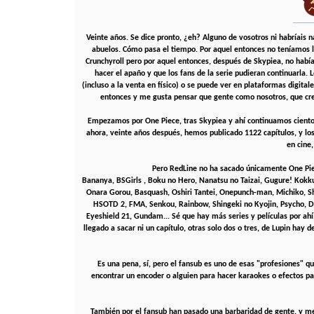
Veinte años. Se dice pronto, ¿eh? Alguno de vosotros ni habríais 
abuelos. Cómo pasa el tiempo. Por aquel entonces no teníamos 
Crunchyroll pero por aquel entonces, después de Skypiea, no habí
hacer el apaño y que los fans de la serie pudieran continuarla.
(incluso a la venta en físico) o se puede ver en plataformas digit
entonces y me gusta pensar que gente como nosotros, que creó
Empezamos por One Piece, tras Skypiea y ahí continuamos cientos y
ahora, veinte años después, hemos publicado 1122 capítulos, y los 
en cine
Pero RedLine no ha sacado únicamente One Piece
Bananya, BSGirls , Boku no Hero, Nanatsu no Taizai, Gugure! Kok
Onara Gorou, Basquash, Oshiri Tantei, Onepunch-man, Michiko, 
HSOTD 2, FMA, Senkou, Rainbow, Shingeki no Kyojin, Psycho, Da
Eyeshield 21, Gundam... Sé que hay más series y películas por ah
llegado a sacar ni un capítulo, otras solo dos o tres, de Lupin hay
Es una pena, sí, pero el fansub es uno de esas "profesiones" qu
encontrar un encoder o alguien para hacer karaokes o efectos par
También por el fansub han pasado una barbaridad de gente, y me 