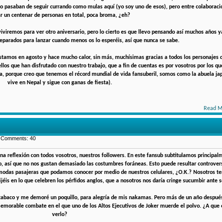
ro pasaban de seguir currando como mulas aquí (yo soy uno de esos), pero entre colaborac
r un centenar de personas en total, poca broma, ¿eh?
iviremos para ver otro aniversario, pero lo cierto es que llevo pensando así muchos años y
eparados para lanzar cuando menos os lo esperéis, así que nunca se sabe.
stamos en agosto y hace mucho calor, sin más, muchísimas gracias a todos los personajes 
os que han disfrutado con nuestro trabajo, que a fin de cuentas es por vosotros por los qu
ía, porque creo que tenemos el récord mundial de vida fansuberil, somos como la abuela j
vive en Nepal y sigue con ganas de fiesta).
Read M
| Comments: 40
una reflexión con todos vosotros, nuestros followers. En este fansub subtitulamos principal
o, así que no nos gustan demasiado las costumbres foráneas. Esto puede resultar controvers
modas pasajeras que podamos conocer por medio de nuestros celulares, ¿O.K.? Nosotros te
ijéis en lo que celebren los pérfidos anglos, que a nosotros nos daría cringe sucumbir ante 
r tabaco y me demoré un poquillo, para alegría de mis nakamas. Pero más de un año despu
morable combate en el que uno de los Altos Ejecutivos de Joker muerde el polvo. ¿A que o
verlo?