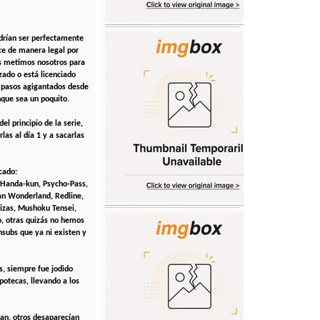
odrían ser perfectamente
ce de manera legal por
os metimos nosotros para
zado o está licenciado
a pasos agigantados desde
nque sea un poquito.
l principio de la serie,
las al día 1 y a sacarlas
cado:
 Handa-kun, Psycho-Pass,
an Wonderland, Redline,
lizas, Mushoku Tensei,
o, otras quizás no hemos
nsubs que ya ni existen y
s, siempre fue jodido
potecas, llevando a los
ban, otros desaparecían