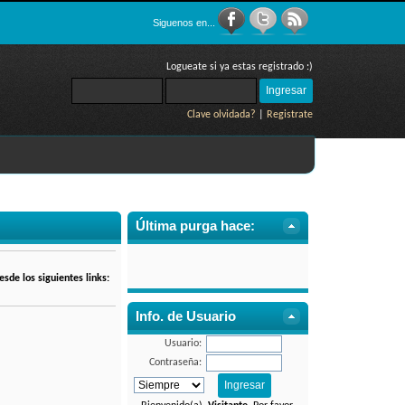
Siguenos en...
Logueate si ya estas registrado :)
Clave olvidada?
|
Registrate
Última purga hace:
sde los siguientes links:
Info. de Usuario
Usuario:
Contraseña: