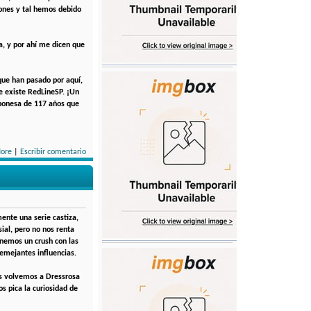
iones y tal hemos debido
a, y por ahí me dicen que
que han pasado por aquí,
e existe RedLineSP. ¡Un
aponesa de 117 años que
ore
|
Escribir comentario
mente una serie castiza,
ial, pero no nos renta
nemos un crush con las
semejantes influencias.
és volvemos a Dressrosa
s pica la curiosidad de