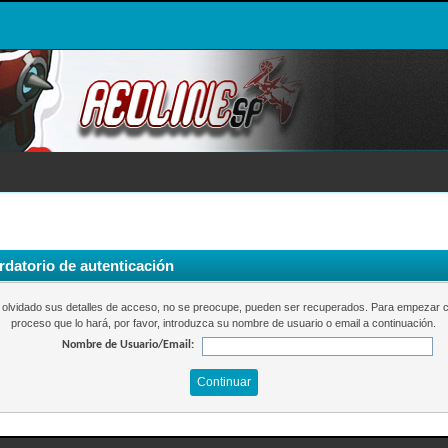
datorio de autenticación
a olvidado sus detalles de acceso, no se preocupe, pueden ser recuperados. Para empezar c
proceso que lo hará, por favor, introduzca su nombre de usuario o email a continuación.
Nombre de Usuario/Email: