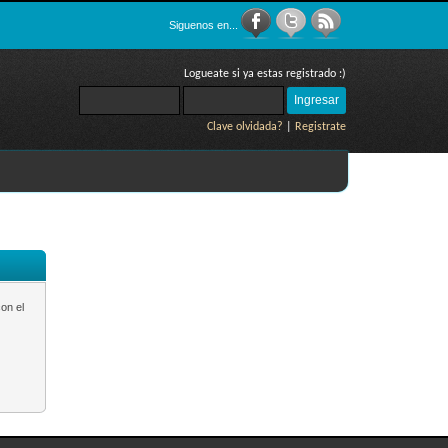
Siguenos en...
Logueate si ya estas registrado :)
Clave olvidada?
|
Registrate
on el