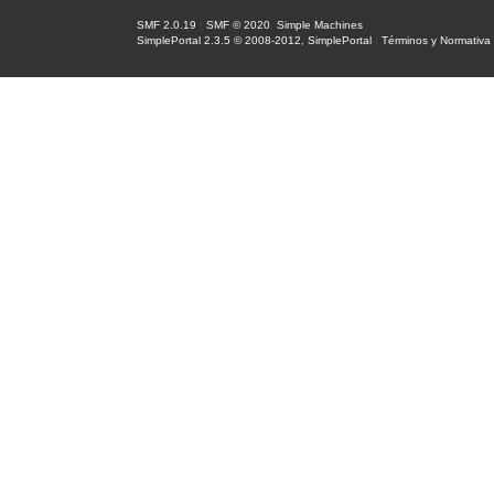
SMF 2.0.19
|
SMF © 2020
,
Simple Machines
SimplePortal 2.3.5 © 2008-2012, SimplePortal
|
Términos y Normativa