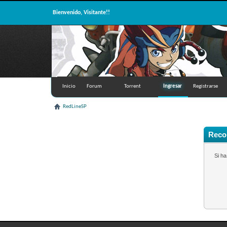
Bienvenido, Visitante!!
Inicio
Forum
Torrent
Ingresar
Registrarse
RedLineSP
Recor
Si h