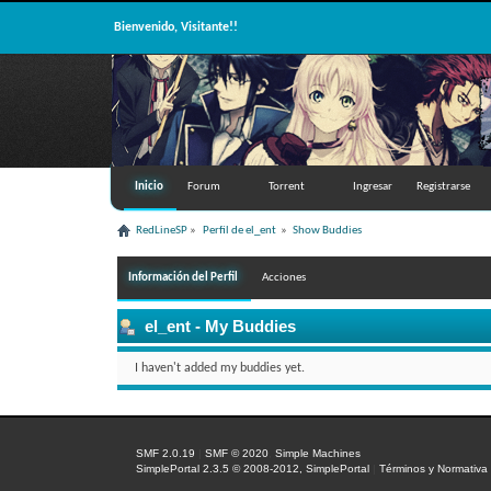
Bienvenido, Visitante!!
Inicio
Forum
Torrent
Ingresar
Registrarse
RedLineSP
»
Perfil de el_ent 
»
Show Buddies
Información del Perfil
Acciones
el_ent
- My Buddies
I haven't added my buddies yet.
SMF 2.0.19
|
SMF © 2020
,
Simple Machines
SimplePortal 2.3.5 © 2008-2012, SimplePortal
|
Términos y Normativa