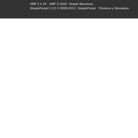
SMF 2.0.19
|
SMF © 2020
,
Simple Machines
SimplePortal 2.3.5 © 2008-2012, SimplePortal
|
Términos y Normativa