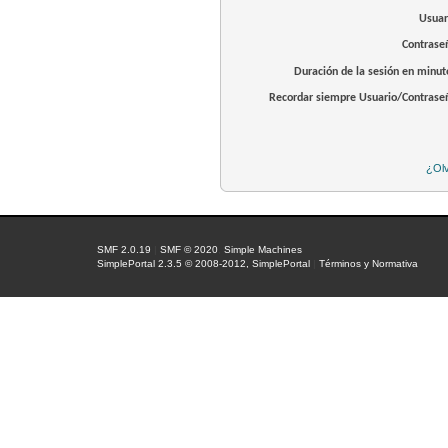
Usuar
Contrase
Duración de la sesión en minut
Recordar siempre Usuario/Contrase
¿Olv
SMF 2.0.19
|
SMF © 2020
,
Simple Machines
SimplePortal 2.3.5 © 2008-2012, SimplePortal
|
Términos y Normativa