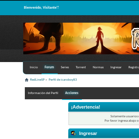
Bienvenido, Visitante!!
Inicio
Forum
Series
Torrent
Normas
Ingresar
Registr
RedLineSP
»
Perfil de icaroboy83 
Información del Perfil
Acciones
¡Advertencia!
Solamente usuarios r
Por favor ingresa abajo o
Ingresar