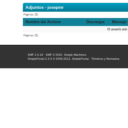
Adjuntos - josepmr
Páginas: [
1
]
Nombre del Archivo
Descargas
Mensaje
El usuario aún
Páginas: [
1
]
SMF 2.0.19
|
SMF © 2020
,
Simple Machines
SimplePortal 2.3.5 © 2008-2012, SimplePortal
|
Términos y Normativa