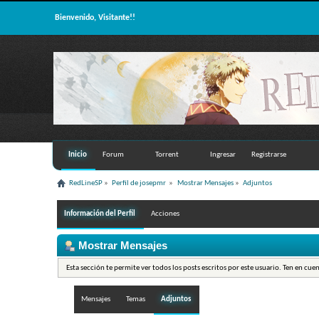
Bienvenido, Visitante!!
Inicio
Forum
Torrent
Ingresar
Registrarse
RedLineSP
»
Perfil de josepmr 
»
Mostrar Mensajes
»
Adjuntos
Información del Perfil
Acciones
Mostrar Mensajes
Esta sección te permite ver todos los posts escritos por este usuario. Ten en cue
Mensajes
Temas
Adjuntos