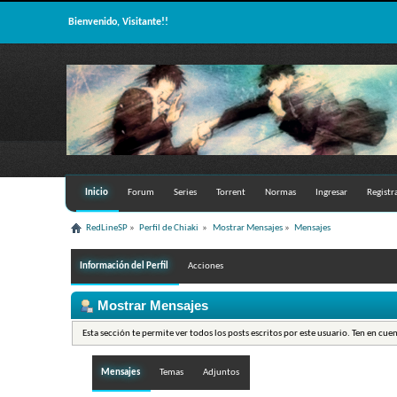
Bienvenido, Visitante!!
Inicio
Forum
Series
Torrent
Normas
Ingresar
Registr
RedLineSP
»
Perfil de Chiaki 
»
Mostrar Mensajes
»
Mensajes
Información del Perfil
Acciones
Mostrar Mensajes
Esta sección te permite ver todos los posts escritos por este usuario. Ten en cue
Mensajes
Temas
Adjuntos