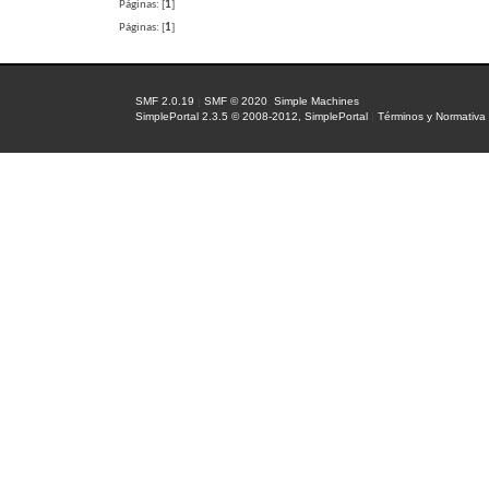
Páginas: [
1
]
Páginas: [
1
]
SMF 2.0.19
|
SMF © 2020
,
Simple Machines
SimplePortal 2.3.5 © 2008-2012, SimplePortal
|
Términos y Normativa