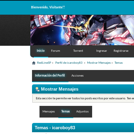
Bienvenido, Visitante!!
Inicio
Forum
Torrent
Ingresar
Registrarse
RedLineSP
»
Perfil de icaroboy83 
»
Mostrar Mensajes
»
Temas
Información del Perfil
Acciones
Mostrar Mensajes
Esta sección te permite ver todos los posts escritos por este usuario. Ten 
Mensajes
Temas
Adjuntos
Temas - icaroboy83