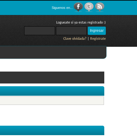
Siguenos en...
Logueate si ya estas registrado :)
Clave olvidada?
|
Registrate