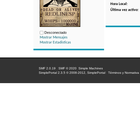
Hora Local:
Última vez activo:
Desconectado
Mostrar Mensajes
Mostrar Estadísticas
SMF 2.0.19
|
SMF © 2020
,
Simple Machines
SimplePortal 2.3.5 © 2008-2012, SimplePortal
|
Términos y Normativa