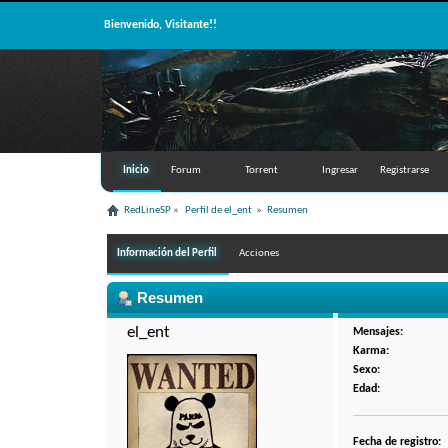
Bienvenido, Visitante!!
Inicio
Forum
Torrent
Ingresar
Registrarse
RedLineSP
»
Perfil de el_ent 
»
Resumen
Información del Perfil
Acciones
Resumen
el_ent 
Mensajes:
Karma:
Sexo:
Edad:
Fecha de registro: