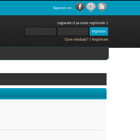
Siguenos en...
Logueate si ya estas registrado :)
Clave olvidada?
|
Registrate