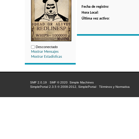
Fecha de registro:
Hora Local:
Última vez activo:
Desconectado
Mostrar Mensajes
Mostrar Estadísticas
SMF 2.0.19
|
SMF © 2020
,
Simple Machines
SimplePortal 2.3.5 © 2008-2012, SimplePortal
|
Términos y Normativa