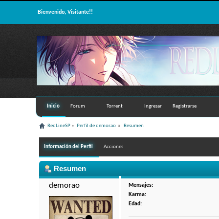
Bienvenido, Visitante!!
Inicio
Forum
Torrent
Ingresar
Registrarse
RedLineSP
»
Perfil de demorao 
»
Resumen
Información del Perfil
Acciones
Resumen
demorao 
Mensajes:
Karma:
Edad: