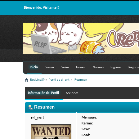
Bienvenido, Visitante!!
Inicio
Forum
Series
Torrent
Normas
Ingresar
Registr
RedLineSP
»
Perfil de el_ent 
»
Resumen
Información del Perfil
Acciones
Resumen
el_ent 
Mensajes:
Karma:
Sexo:
Edad: