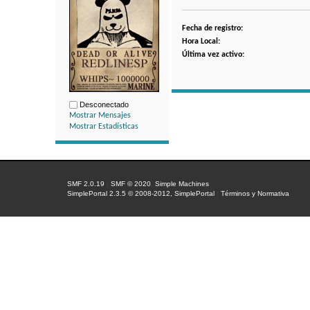
Fecha de registro:
Hora Local:
Última vez activo:
Desconectado
Mostrar Mensajes
Mostrar Estadísticas
SMF 2.0.19
|
SMF © 2020
,
Simple Machines
SimplePortal 2.3.5 © 2008-2012, SimplePortal
|
Términos y Normativa