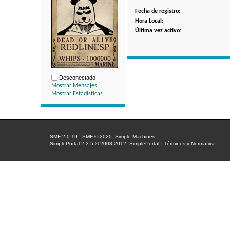
Fecha de registro:
Hora Local:
Última vez activo:
Desconectado
Mostrar Mensajes
Mostrar Estadísticas
SMF 2.0.19
|
SMF © 2020
,
Simple Machines
SimplePortal 2.3.5 © 2008-2012, SimplePortal
|
Términos y Normativa