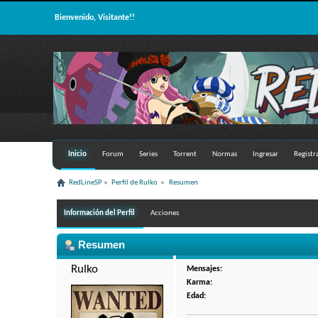
Bienvenido, Visitante!!
Inicio
Forum
Series
Torrent
Normas
Ingresar
Registr
RedLineSP
»
Perfil de Rulko 
»
Resumen
Información del Perfil
Acciones
Resumen
Rulko 
Mensajes:
Karma:
Edad: